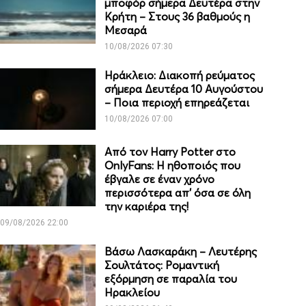
μποφόρ σήμερα Δευτέρα στην
Κρήτη – Στους 36 βαθμούς η
Μεσαρά
10/08/2026 07:30
Ηράκλειο: Διακοπή ρεύματος
σήμερα Δευτέρα 10 Αυγούστου
– Ποια περιοχή επηρεάζεται
10/08/2026 07:00
Από τον Harry Potter στο
OnlyFans: Η ηθοποιός που
έβγαλε σε έναν χρόνο
περισσότερα απ’ όσα σε όλη
την καριέρα της!
09/08/2026 22:00
Βάσω Λασκαράκη – Λευτέρης
Σουλτάτος: Ρομαντική
εξόρμηση σε παραλία του
Ηρακλείου