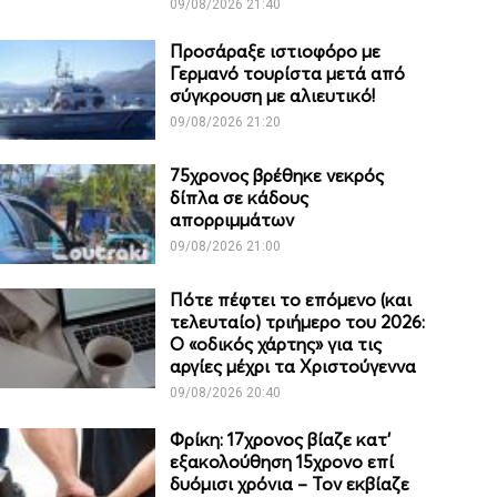
09/08/2026 21:40
Προσάραξε ιστιοφόρο με
Γερμανό τουρίστα μετά από
σύγκρουση με αλιευτικό!
09/08/2026 21:20
75χρονος βρέθηκε νεκρός
δίπλα σε κάδους
απορριμμάτων
09/08/2026 21:00
Πότε πέφτει το επόμενο (και
τελευταίο) τριήμερο του 2026:
Ο «οδικός χάρτης» για τις
αργίες μέχρι τα Χριστούγεννα
09/08/2026 20:40
Φρίκη: 17χρονος βίαζε κατ’
εξακολούθηση 15χρονο επί
δυόμισι χρόνια – Τον εκβίαζε