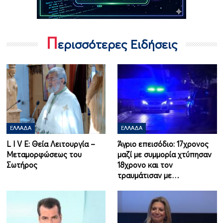
Π
ερισσότερες Ειδήσεις
ΕΛΛΆΔΑ
ΕΛΛΆΔΑ
L I V E: Θεία Λειτουργία –
Άγριο επεισόδιο: 17χρονος
Μεταμορφώσεως του
μαζί με συμμορία χτύπησαν
Σωτήρος
18χρονο και τον
τραυμάτισαν με…