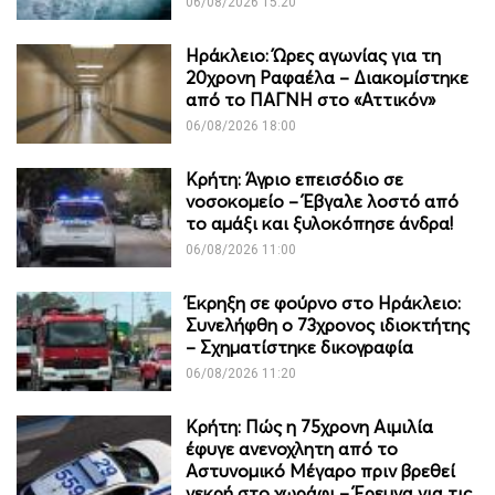
06/08/2026 15:20
Ηράκλειο: Ώρες αγωνίας για τη
20χρονη Ραφαέλα – Διακομίστηκε
από το ΠΑΓΝΗ στο «Αττικόν»
06/08/2026 18:00
Κρήτη: Άγριο επεισόδιο σε
νοσοκομείο – Έβγαλε λοστό από
το αμάξι και ξυλοκόπησε άνδρα!
06/08/2026 11:00
Έκρηξη σε φούρνο στο Ηράκλειο:
Συνελήφθη ο 73χρονος ιδιοκτήτης
– Σχηματίστηκε δικογραφία
06/08/2026 11:20
Κρήτη: Πώς η 75χρονη Αιμιλία
έφυγε ανενοχλητη από το
Αστυνομικό Μέγαρο πριν βρεθεί
νεκρή στο χωράφι – Έρευνα για τις