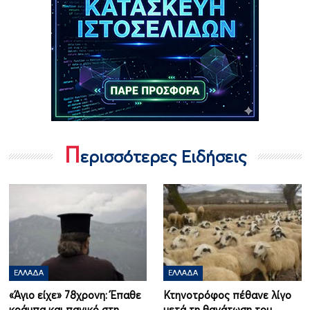
Π
ερισσότερες Ειδήσεις
ΕΛΛΆΔΑ
ΕΛΛΆΔΑ
«Άγιο είχε» 78χρονη: Έπαθε
Κτηνοτρόφος πέθανε λίγο
κράμπα και πανικό στη
μετά τη θανάτωση του