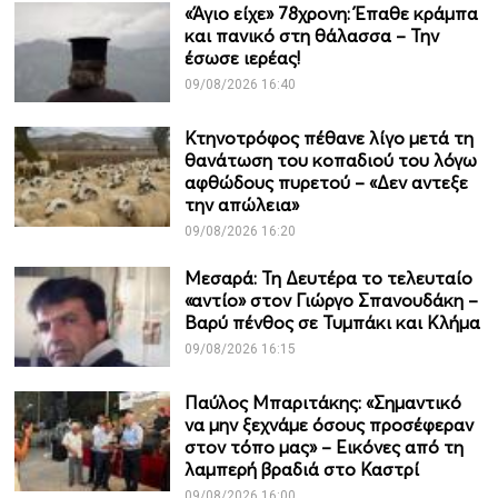
«Άγιο είχε» 78χρονη: Έπαθε κράμπα
και πανικό στη θάλασσα – Την
έσωσε ιερέας!
09/08/2026 16:40
Κτηνοτρόφος πέθανε λίγο μετά τη
θανάτωση του κοπαδιού του λόγω
αφθώδους πυρετού – «Δεν αντεξε
την απώλεια»
09/08/2026 16:20
Μεσαρά: Τη Δευτέρα το τελευταίο
«αντίο» στον Γιώργο Σπανουδάκη –
Βαρύ πένθος σε Τυμπάκι και Κλήμα
09/08/2026 16:15
Παύλος Μπαριτάκης: «Σημαντικό
να μην ξεχνάμε όσους προσέφεραν
στον τόπο μας» – Εικόνες από τη
λαμπερή βραδιά στο Καστρί
09/08/2026 16:00