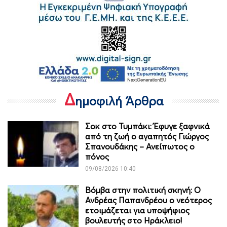
Δ
ημοφιλή Άρθρα
Σοκ στο Τυμπάκι: Έφυγε ξαφνικά
από τη ζωή ο αγαπητός Γιώργος
Σπανουδάκης – Ανείπωτος ο
πόνος
09/08/2026 10:40
Βόμβα στην πολιτική σκηνή: Ο
Ανδρέας Παπανδρέου ο νεότερος
ετοιμάζεται για υποψήφιος
βουλευτής στο Ηράκλειο!