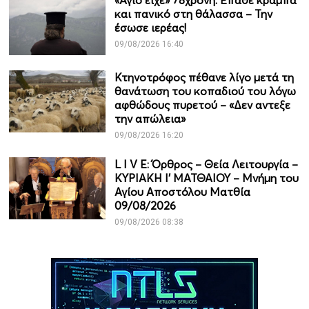
«Άγιο είχε» 78χρονη: Έπαθε κράμπα
και πανικό στη θάλασσα – Την
έσωσε ιερέας!
09/08/2026 16:40
Κτηνοτρόφος πέθανε λίγο μετά τη
θανάτωση του κοπαδιού του λόγω
αφθώδους πυρετού – «Δεν αντεξε
την απώλεια»
09/08/2026 16:20
L I V E: Όρθρος – Θεία Λειτουργία –
ΚΥΡΙΑΚΗ Ι' ΜΑΤΘΑΙΟΥ – Μνήμη του
Αγίου Αποστόλου Ματθία
09/08/2026
09/08/2026 08:38