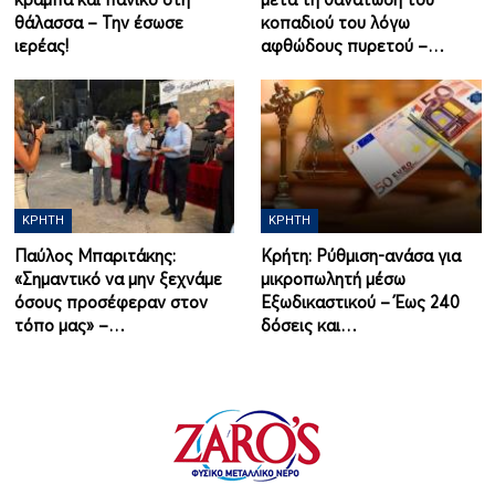
θάλασσα – Την έσωσε
κοπαδιού του λόγω
ιερέας!
αφθώδους πυρετού –…
ΚΡΉΤΗ
ΚΡΉΤΗ
Παύλος Μπαριτάκης:
Κρήτη: Ρύθμιση-ανάσα για
«Σημαντικό να μην ξεχνάμε
μικροπωλητή μέσω
όσους προσέφεραν στον
Εξωδικαστικού – Έως 240
τόπο μας» –…
δόσεις και…