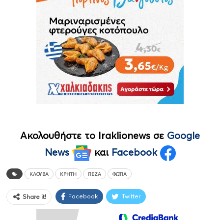
Ακολουθήστε το Iraklionews σε
Google
News
και
Facebook
ΚΛΟΥΒΑ
ΚΡΉΤΗ
ΠΕΖΆ
ΦΩΤΙΆ
Facebook
Twitter
Share it!