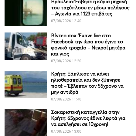
Ηράκλειο: Έσβησε η κύρια μηχανή
του ταχύπλοου εν μέσω πελάγους
– Αγωνία για 1.123 επιβάτες
07/08/2026 12:40
Βίντεο σοκ: Έκανε live στο
Facebook την ώρα που έγινε το
φονικό τροχαίο – Νεκροί μητέρα
και γιος
07/08/2026 12:20
Κρήτη: Ξάπλωσε να κάνει
ηλιοθεραπεία και δεν ξύπνησε
ποτέ – Έβλεπαν τον 55χρονο να
μην αντιδρά
07/08/2026 11:40
Σοκαριστική καταγγελία στην
Κρήτη: 65χρονος έδινε λεφτά για
να ασελγήσει σε 10χρονη!
07/08/2026 13:00