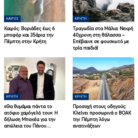
ΚΑΙΡΌΣ
ΚΡΉΤΗ
Καιρός: Βοριάδες έως 6
Τραγωδία στα Μάλια: Νεκρή
μποφόρ και 35άρια την
40χρονη στη θάλασσα –
Πέμπτη στην Κρήτη
Επέβαινε σε φουσκωτό με
τρία παιδιά!
ΚΡΉΤΗ
ΚΡΉΤΗ
«Θα θυμάμαι πάντα το
Προσοχή στους οδηγούς:
ατόφιο χαμόγελό του»: Η
Κλείνει προσωρινά ο ΒΟΑΚ
δήλωση Μποκέα για την
την Πέμπτη λόγω
απώλεια του Πάνου…
ανατινάξεων