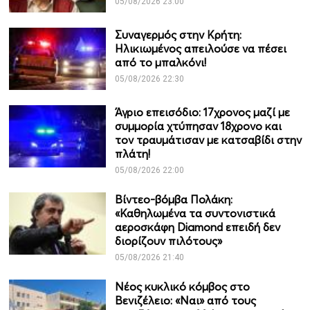
05/08/2026 23:00
Συναγερμός στην Κρήτη:
Ηλικιωμένος απειλούσε να πέσει
από το μπαλκόνι!
05/08/2026 22:30
Άγριο επεισόδιο: 17χρονος μαζί με
συμμορία χτύπησαν 18χρονο και
τον τραυμάτισαν με κατσαβίδι στην
πλάτη!
05/08/2026 22:00
Βίντεο-βόμβα Πολάκη:
«Καθηλωμένα τα συντονιστικά
αεροσκάφη Diamond επειδή δεν
διορίζουν πιλότους»
05/08/2026 21:40
Νέος κυκλικό κόμβος στο
Βενιζέλειο: «Ναι» από τους