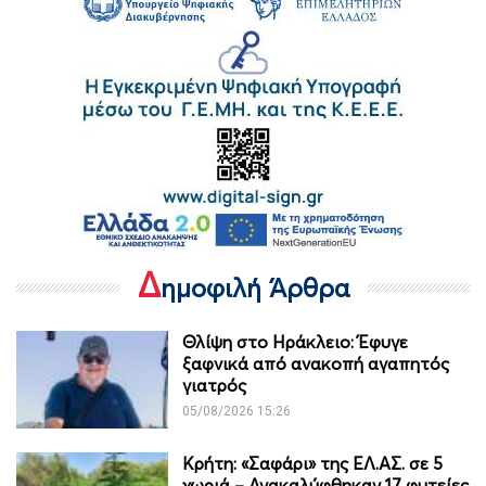
Δ
ημοφιλή Άρθρα
Θλίψη στο Ηράκλειο: Έφυγε
ξαφνικά από ανακοπή αγαπητός
γιατρός
05/08/2026 15:26
Κρήτη: «Σαφάρι» της ΕΛ.ΑΣ. σε 5
χωριά – Ανακαλύφθηκαν 17 φυτείες