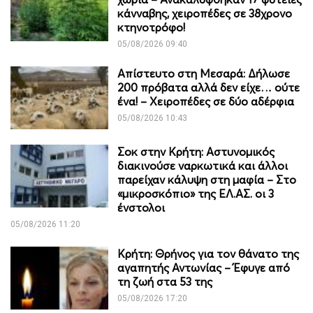
κάνναβης, χειροπέδες σε 38χρονο
κτηνοτρόφο!
05/08/2026 09:40
Απίστευτο στη Μεσαρά: Δήλωσε
200 πρόβατα αλλά δεν είχε… ούτε
ένα! – Χειροπέδες σε δύο αδέρφια
05/08/2026 10:43
Σοκ στην Κρήτη: Αστυνομικός
διακινούσε ναρκωτικά και άλλοι
παρείχαν κάλυψη στη μαφία – Στο
«μικροσκόπιο» της ΕΛ.ΑΣ. οι 3
ένστολοι
05/08/2026 11:20
Κρήτη: Θρήνος για τον θάνατο της
αγαπητής Αντωνίας – Έφυγε από
τη ζωή στα 53 της
05/08/2026 17:20