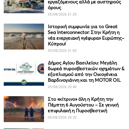
εργαζόμενους αλλά με αυστηρούς
όρους
05/08/2026 21:20
Ιστορική συμφωνία για το Great
Sea Interconnector: Στην Κρήτη η
νέα ενεργειακή «γέφυρα» Ευρώπης–
Κύπρου!
05/08/2026 21:00
Δήμος Αγίου Βασιλείου: Μεγάλη
δωρεά πυροσβεστικών οχημάτων &
εξοπλισμού από την Οικογένεια
Βαρδινογιάννη και τη MOTOR OIL
05/08/2026 20:40
Στο «κίτρινο» όλη η Κρήτη την
Πέμπτη 6 Αυγούστου – Σε γενική
επιφυλακή η Πυροσβεστική
05/08/2026 20:20