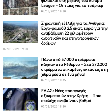
φίλαθλοι στη ρεβάνς του Europa
League – Οι τιμές για το τσάρτερ
07/08/2026 19:20
Σημαντική εξέλιξη για τα Ανώγεια:
Έργο-μαμούθ 2,5 εκατ. ευρώ για την
αναβάθμιση 22 χιλιομέτρων
αγροτικών και κτηνοτροφικών
δρόμων
07/08/2026 19:00
Πάνω από 57.000 στρέμματα
κάηκαν στο Ρέθυμνο – Στα 272.000
στρέμματα οι καμένες εκτάσεις στη
χώρα μέσα σε ένα μήνα!
07/08/2026 18:45
ΕΛ.ΑΣ.: Νέες προαγωγές
αξιωματικών στην Κρήτη – Ποια
στελέχη ανεβαίνουν βαθμό
07/08/2026 18:30