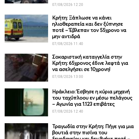
07/08/2026 12:20
Κρήτη: Ξάπλωσε να κάνει
ηλιοθεραπεία και δεν ξύπνησε
ποτέ – Έβλεπαν τον 55χρονο να
μην αντιδρά
07/08/2026 11:40
Σοκαριστική καταγγελία στην
Κρήτη: 65χρονος έδινε λεφτά για
να ασελγήσει σε 10χρονη!
07/08/2026 13:00
Ηράκλειο: Έσβησε η κύρια μηχανή
του ταχύπλοου εν μέσω πελάγους
– Αγωνία για 1.123 επιβάτες
07/08/2026 12:40
Τραγωδία στην Κρήτη: Πήγε για μια
βουτιά στην πισίνα του
ξενοδοχείου και δεν βγήκε ποτέ –