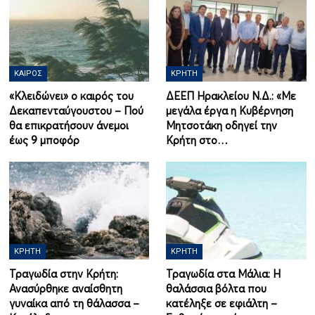
ΚΑΙΡΌΣ
ΚΡΉΤΗ
«Κλειδώνει» ο καιρός του
ΔΕΕΠ Ηρακλείου Ν.Δ.: «Με
Δεκαπενταύγουστου – Πού
μεγάλα έργα η Κυβέρνηση
θα επικρατήσουν άνεμοι
Μητσοτάκη οδηγεί την
έως 9 μποφόρ
Κρήτη στο…
ΚΡΉΤΗ
ΚΡΉΤΗ
Τραγωδία στην Κρήτη:
Τραγωδία στα Μάλια: Η
Ανασύρθηκε αναίσθητη
θαλάσσια βόλτα που
γυναίκα από τη θάλασσα –
κατέληξε σε εφιάλτη –