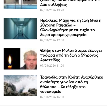
Δύο συλλήψεις
07/08/2026 13:20
Ηράκλειο: Μάχη για τη ζωή δίνει η
20χρονη Ραφαέλα –
Ολοκληρώθηκε με επιτυχία το
8ωρο κρίσιμο χειρουργείο
07/08/2026 12:00
Θλίψη στον Μυλοπόταμο: «Έφυγε»
πρόωρα από τη ζωή ο 59χρονος
Αριστείδης
07/08/2026 11:00
Τραγωδία στην Κρήτη: Ανασύρθηκε
αναίσθητη γυναίκα από τη
θάλασσα – Κατέληξε στο
νοσοκομείο
07/08/2026 16:00