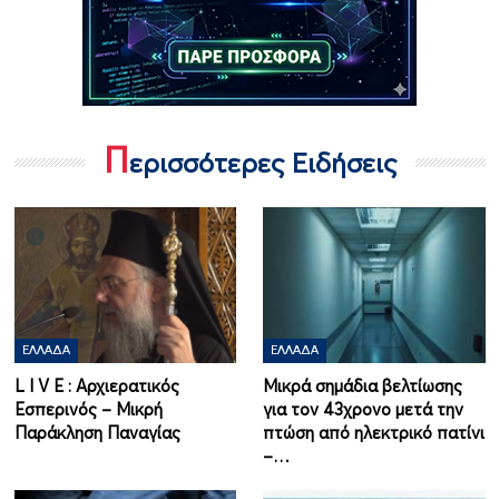
Π
ερισσότερες Ειδήσεις
ΕΛΛΆΔΑ
ΕΛΛΆΔΑ
L I V Ε : Αρχιερατικός
Μικρά σημάδια βελτίωσης
Εσπερινός – Μικρή
για τον 43χρονο μετά την
Παράκληση Παναγίας
πτώση από ηλεκτρικό πατίνι
–…