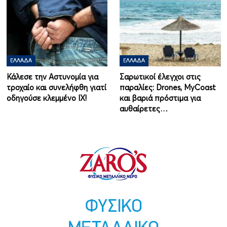
ΕΛΛΆΔΑ
ΕΛΛΆΔΑ
Κάλεσε την Αστυνομία για
Σαρωτικοί έλεγχοι στις
τροχαίο και συνελήφθη γιατί
παραλίες: Drones, MyCoast
οδηγούσε κλεμμένο ΙΧ!
και βαριά πρόστιμα για
αυθαίρετες…