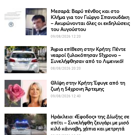
Μεσαρά: Βαρύ πένθος και στο
Κλήμα για τον Γιώργο Σπανουδάκη
– Ακυρώνονται όλες οι εκδηλώσεις
του Αυγούστου
09/08/2026 12:20
Άγρια επίθεση στην Κρήτη: Πέντε
νεαροί ξυλοκόπησαν 51χρονο –
Συνελήφθησαν από το Λιμενικό!
08/08/2026 20:20
Θλίψη στην Κρήτη: Έφυγε από τη
ζωή η 54χρονη Άρτεμης
09/08/2026 12:40
Ηράκλειο: «Έφοδος» της Δίωξης σε
σπίτι – Συνελήφθη ζευγάρι με μισό
κιλό κάνναβη, χάπια και μετρητά