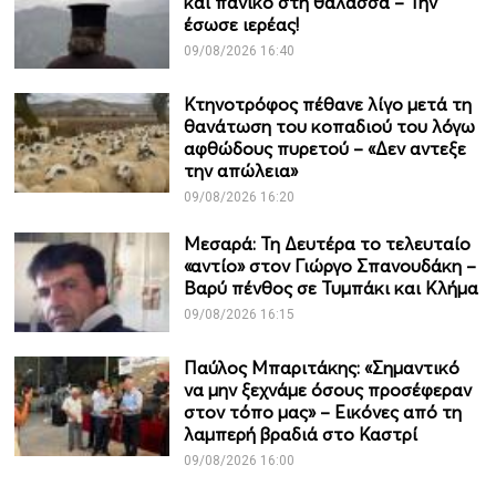
και πανικό στη θάλασσα – Την
έσωσε ιερέας!
09/08/2026 16:40
Κτηνοτρόφος πέθανε λίγο μετά τη
θανάτωση του κοπαδιού του λόγω
αφθώδους πυρετού – «Δεν αντεξε
την απώλεια»
09/08/2026 16:20
Μεσαρά: Τη Δευτέρα το τελευταίο
«αντίο» στον Γιώργο Σπανουδάκη –
Βαρύ πένθος σε Τυμπάκι και Κλήμα
09/08/2026 16:15
Παύλος Μπαριτάκης: «Σημαντικό
να μην ξεχνάμε όσους προσέφεραν
στον τόπο μας» – Εικόνες από τη
λαμπερή βραδιά στο Καστρί
09/08/2026 16:00