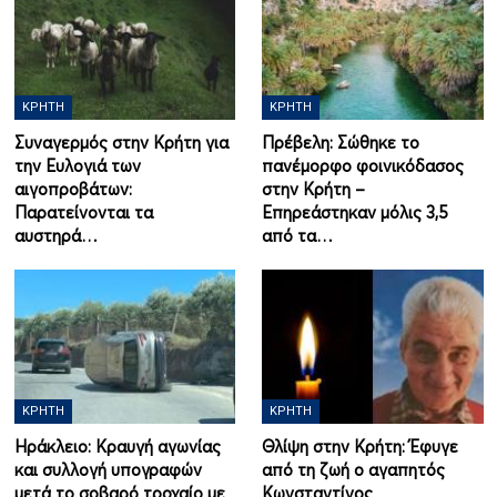
ΚΡΉΤΗ
ΚΡΉΤΗ
Συναγερμός στην Κρήτη για
Πρέβελη: Σώθηκε το
την Ευλογιά των
πανέμορφο φοινικόδασος
αιγοπροβάτων:
στην Κρήτη –
Παρατείνονται τα
Επηρεάστηκαν μόλις 3,5
αυστηρά…
από τα…
ΚΡΉΤΗ
ΚΡΉΤΗ
Ηράκλειο: Κραυγή αγωνίας
Θλίψη στην Κρήτη: Έφυγε
και συλλογή υπογραφών
από τη ζωή ο αγαπητός
μετά το σοβαρό τροχαίο με
Κωνσταντίνος