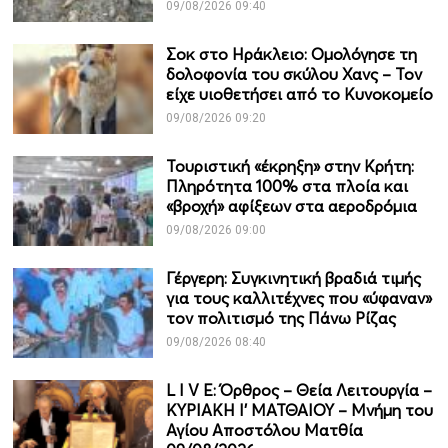
09/08/2026 09:40
Σοκ στο Ηράκλειο: Ομολόγησε τη
δολοφονία του σκύλου Χανς – Τον
είχε υιοθετήσει από το Κυνοκομείο
09/08/2026 09:20
Τουριστική «έκρηξη» στην Κρήτη:
Πληρότητα 100% στα πλοία και
«βροχή» αφίξεων στα αεροδρόμια
09/08/2026 09:00
Γέργερη: Συγκινητική βραδιά τιμής
για τους καλλιτέχνες που «ύφαναν»
τον πολιτισμό της Πάνω Ρίζας
09/08/2026 08:40
L I V E: Όρθρος – Θεία Λειτουργία –
ΚΥΡΙΑΚΗ Ι' ΜΑΤΘΑΙΟΥ – Μνήμη του
Αγίου Αποστόλου Ματθία