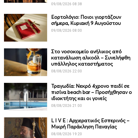
09/08/2026 08:38
Εορτολόγιο: Ποιοι γιορτάζουν
σήμερα, Κυριακή 9 Αυγούστου
09/08/2026 08:00
Στο νοσοκομείο ανήλικος από
κατανάλωση αλκοόλ – Συνελήφθη
υπάλληλος καταστήματος
08/08/2026 22:00
Τραγωδία: Νεκρό 4χρονο παιδί σε
πισίνα beach bar – Προσήχθησαν ο
ιδιοκτήτης και οι γονείς
08/08/2026 21:00
L I V Ε : Αρχιερατικός Εσπερινός –
Μικρή Παράκληση Παναγίας
08/08/2026 19:20