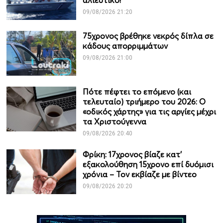
αλιευτικό!
09/08/2026 21:20
75χρονος βρέθηκε νεκρός δίπλα σε
κάδους απορριμμάτων
09/08/2026 21:00
Πότε πέφτει το επόμενο (και
τελευταίο) τριήμερο του 2026: Ο
«οδικός χάρτης» για τις αργίες μέχρι
τα Χριστούγεννα
09/08/2026 20:40
Φρίκη: 17χρονος βίαζε κατ’
εξακολούθηση 15χρονο επί δυόμισι
χρόνια – Τον εκβίαζε με βίντεο
09/08/2026 20:20