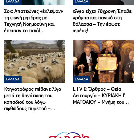
ΕΛΛΆΔΑ
ΕΛΛΆΔΑ
Σοκ: Απατεώνες «έκλεψαν»
«Άγιο είχε» 78χρονη: Έπαθε
τη φωνή μητέρας με
κράμπα και πανικό στη
Τεχνητή Νοημοσύνη και
θάλασσα – Την έσωσε
έπεισαν το παιδί…
ιερέας!
ΕΛΛΆΔΑ
ΕΛΛΆΔΑ
Κτηνοτρόφος πέθανε λίγο
L I V E: Όρθρος – Θεία
μετά τη θανάτωση του
Λειτουργία – ΚΥΡΙΑΚΗ Ι'
κοπαδιού του λόγω
ΜΑΤΘΑΙΟΥ – Μνήμη του…
αφθώδους πυρετού –…