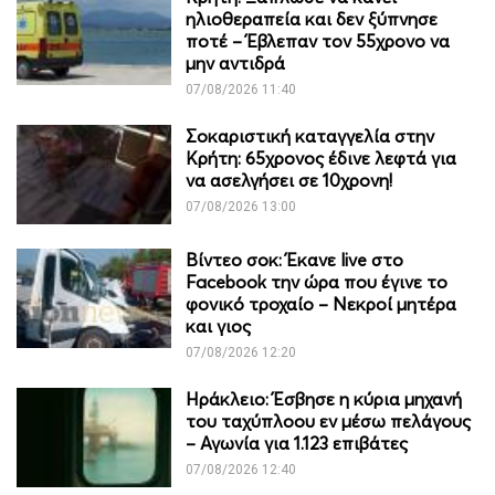
ηλιοθεραπεία και δεν ξύπνησε
ποτέ – Έβλεπαν τον 55χρονο να
μην αντιδρά
07/08/2026 11:40
Σοκαριστική καταγγελία στην
Κρήτη: 65χρονος έδινε λεφτά για
να ασελγήσει σε 10χρονη!
07/08/2026 13:00
Βίντεο σοκ: Έκανε live στο
Facebook την ώρα που έγινε το
φονικό τροχαίο – Νεκροί μητέρα
και γιος
07/08/2026 12:20
Ηράκλειο: Έσβησε η κύρια μηχανή
του ταχύπλοου εν μέσω πελάγους
– Αγωνία για 1.123 επιβάτες
07/08/2026 12:40