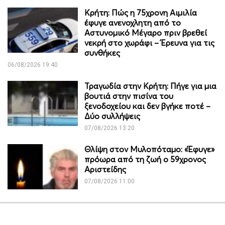
Κρήτη: Πώς η 75χρονη Αιμιλία
έφυγε ανενοχλητη από το
Αστυνομικό Μέγαρο πριν βρεθεί
νεκρή στο χωράφι – Έρευνα για τις
συνθήκες
06/08/2026 19:40
Τραγωδία στην Κρήτη: Πήγε για μια
βουτιά στην πισίνα του
ξενοδοχείου και δεν βγήκε ποτέ –
Δύο συλλήψεις
07/08/2026 13:20
Θλίψη στον Μυλοπόταμο: «Έφυγε»
πρόωρα από τη ζωή ο 59χρονος
Αριστείδης
07/08/2026 11:00