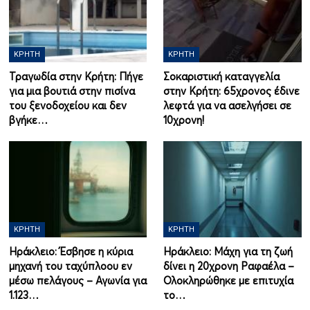
ΚΡΉΤΗ
ΚΡΉΤΗ
Τραγωδία στην Κρήτη: Πήγε
Σοκαριστική καταγγελία
για μια βουτιά στην πισίνα
στην Κρήτη: 65χρονος έδινε
του ξενοδοχείου και δεν
λεφτά για να ασελγήσει σε
βγήκε…
10χρονη!
ΚΡΉΤΗ
ΚΡΉΤΗ
Ηράκλειο: Έσβησε η κύρια
Ηράκλειο: Μάχη για τη ζωή
μηχανή του ταχύπλοου εν
δίνει η 20χρονη Ραφαέλα –
μέσω πελάγους – Αγωνία για
Ολοκληρώθηκε με επιτυχία
1.123…
το…