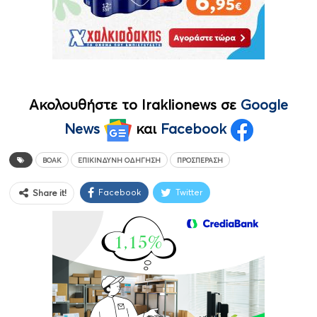
Ακολουθήστε το Iraklionews σε
Google
News
και
Facebook
ΒΟΑΚ
ΕΠΙΚΊΝΔΥΝΗ ΟΔΉΓΗΣΗ
ΠΡΟΣΠΈΡΑΣΗ
Facebook
Twitter
Share it!