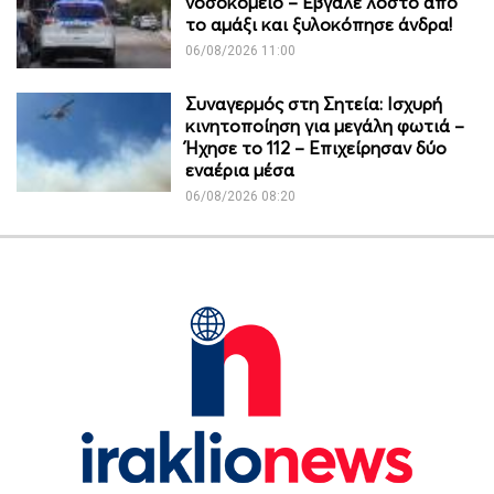
νοσοκομείο – Έβγαλε λοστό από
το αμάξι και ξυλοκόπησε άνδρα!
06/08/2026 11:00
Συναγερμός στη Σητεία: Ισχυρή
κινητοποίηση για μεγάλη φωτιά –
Ήχησε το 112 – Επιχείρησαν δύο
εναέρια μέσα
06/08/2026 08:20