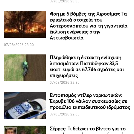
07/08/2026 23:30
«Ίση με 6 βόμβες της Χιροσίμα»: Τα
εφιαλτικά στοιχεία του
Αστεροσκοπείου για τη γιγαντιαία
έκλυση ενέργειας στην
Αττικοβοιωτία
07/08/2026 23:00
Πληρώθηκε η έκτακτη ενίσχυση
λιπασμάτων: Πιστώθηκαν 33,5
εκατ. ευρώ σε 67.746 αγρότες και
επιχειρήσεις
07/08/2026 22:30
Εντοπισμός ντίλερ ναρκωτικών:
Έκρυβε 106 νάιλον συσκευασίες σε
προαύλιο εκπαιδευτικού ιδρύματος
07/08/2026 22:00
Σέρρες: Τι δείχνει το βίντεο για το