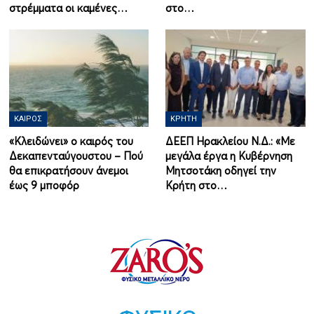
στρέμματα οι καμένες…
στο…
ΚΑΙΡΌΣ
ΚΡΉΤΗ
«Κλειδώνει» ο καιρός του
ΔΕΕΠ Ηρακλείου Ν.Δ.: «Με
Δεκαπενταύγουστου – Πού
μεγάλα έργα η Κυβέρνηση
θα επικρατήσουν άνεμοι
Μητσοτάκη οδηγεί την
έως 9 μποφόρ
Κρήτη στο…