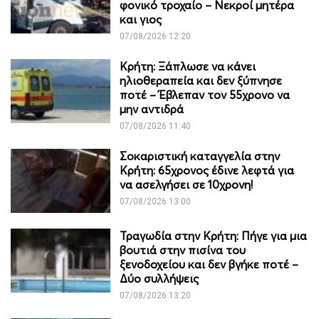
φονικό τροχαίο – Νεκροί μητέρα
και γιος
07/08/2026 12:20
Κρήτη: Ξάπλωσε να κάνει
ηλιοθεραπεία και δεν ξύπνησε
ποτέ – Έβλεπαν τον 55χρονο να
μην αντιδρά
07/08/2026 11:40
Σοκαριστική καταγγελία στην
Κρήτη: 65χρονος έδινε λεφτά για
να ασελγήσει σε 10χρονη!
07/08/2026 13:00
Τραγωδία στην Κρήτη: Πήγε για μια
βουτιά στην πισίνα του
ξενοδοχείου και δεν βγήκε ποτέ –
Δύο συλλήψεις
07/08/2026 13:20