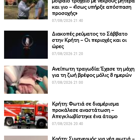
μοιραίο τροχαίο με νεκρούς μητέρα
και γιο – «Ίσως υπήρξε απόσπαση
προσοχής»
07/08/2026 21:40
Διακοπές ρεύματος το Σάββατο
στην Κρήτη – Οι περιοχές και οι
ώρες
07/08/2026 21:20
Ανείπωτη τραγωδία: Έχασε τη μάχη
για τη ζωή βρέφος μόλις 8 ημερών
07/08/2026 21:00
Κρήτη: Φωτιά σε διαμέρισμα
προκάλεσε αναστάτωση –
Απεγκλωβίστηκε ένα άτομο
07/08/2026 20:40
Κρήτη: Συναγερμός για νέα φωτιά –