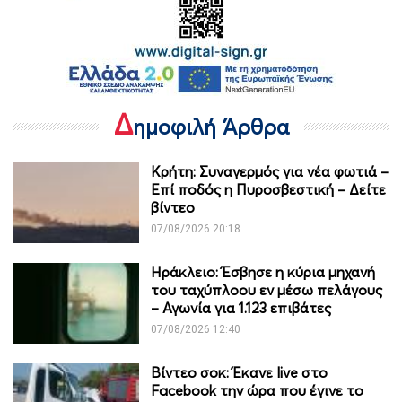
Δ
ημοφιλή Άρθρα
Κρήτη: Συναγερμός για νέα φωτιά –
Επί ποδός η Πυροσβεστική – Δείτε
βίντεο
07/08/2026 20:18
Ηράκλειο: Έσβησε η κύρια μηχανή
του ταχύπλοου εν μέσω πελάγους
– Αγωνία για 1.123 επιβάτες
07/08/2026 12:40
Βίντεο σοκ: Έκανε live στο
Facebook την ώρα που έγινε το