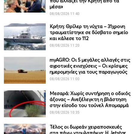
που αλλάζει την Κρήτη από τα
μέσα»
08/08/2026 11:40
Κρήτη: Θρίλερ τη νύχτα – 31χρονη
τραυματίστηκε σε δύσβατο σημείο
και κάλεσε το 112
08/08/2026 11:20
myAGRO: Οι 5 μεγάλες αλλαγές στις
αγροτικές ενισχύσεις – Οι κρίσιμες
ημερομηνίες για τους παραγωγούς
08/08/2026 11:00
Μεσαρά: Χωρίς συντήρηση ο οδικός
άξονας – Ανεξέλεγκτη η βλάστηση
στην είσοδο του τούνελ Απομαρμά
08/08/2026 10:35
Τέλος οι δωρεάν χειραποσκευές
στα πάνω ντουλαπάκια: Η Jetstar