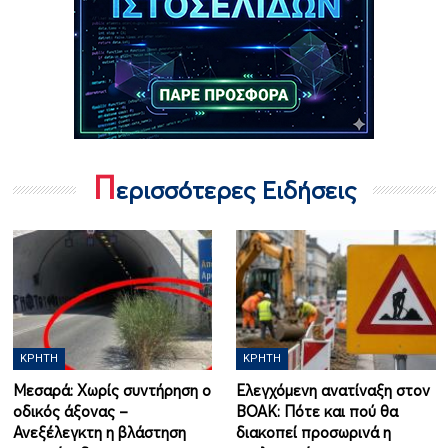
Π
ερισσότερες Ειδήσεις
ΚΡΉΤΗ
ΚΡΉΤΗ
Μεσαρά: Χωρίς συντήρηση ο
Ελεγχόμενη ανατίναξη στον
οδικός άξονας –
ΒΟΑΚ: Πότε και πού θα
Ανεξέλεγκτη η βλάστηση
διακοπεί προσωρινά η