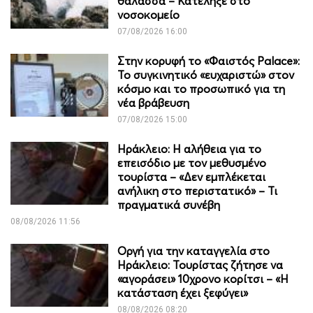
θάλασσα – Κατέληξε στο
νοσοκομείο
07/08/2026 16:00
Στην κορυφή το «Φαιστός Palace»:
Το συγκινητικό «ευχαριστώ» στον
κόσμο και το προσωπικό για τη
νέα βράβευση
07/08/2026 15:00
Ηράκλειο: Η αλήθεια για το
επεισόδιο με τον μεθυσμένο
τουρίστα – «Δεν εμπλέκεται
ανήλικη στο περιστατικό» – Τι
πραγματικά συνέβη
08/08/2026 11:56
Οργή για την καταγγελία στο
Ηράκλειο: Τουρίστας ζήτησε να
«αγοράσει» 10χρονο κορίτσι – «Η
κατάσταση έχει ξεφύγει»
08/08/2026 08:20