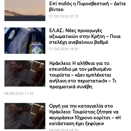
Επί ποδός η Πυροσβεστική – Δείτε
βίντεο
07/08/2026 20:18
ΕΛ.ΑΣ.: Νέες προαγωγές
αξιωματικών στην Κρήτη – Ποια
στελέχη ανεβαίνουν βαθμό
07/08/2026 18:30
Ηράκλειο: Η αλήθεια για το
επεισόδιο με τον μεθυσμένο
τουρίστα – «Δεν εμπλέκεται
ανήλικη στο περιστατικό» – Τι
πραγματικά συνέβη
08/08/2026 11:56
Οργή για την καταγγελία στο
Ηράκλειο: Τουρίστας ζήτησε να
«αγοράσει» 10χρονο κορίτσι – «Η
κατάσταση έχει ξεφύγει»
08/08/2026 08:20