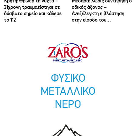
Κρήτη: Θρίλερ τη νύχτα –
Μεσαρά: Χωρίς συντήρηση ο
31χρονη τραυματίστηκε σε
οδικός άξονας –
δύσβατο σημείο και κάλεσε
Ανεξέλεγκτη η βλάστηση
το 112
στην είσοδο του…