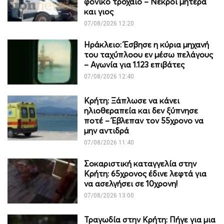
φονικό τροχαίο – Νεκροί μητέρα
και γιος
07/08/2026 12:20
Ηράκλειο: Έσβησε η κύρια μηχανή
του ταχύπλοου εν μέσω πελάγους
– Αγωνία για 1.123 επιβάτες
07/08/2026 12:40
Κρήτη: Ξάπλωσε να κάνει
ηλιοθεραπεία και δεν ξύπνησε
ποτέ – Έβλεπαν τον 55χρονο να
μην αντιδρά
07/08/2026 11:40
Σοκαριστική καταγγελία στην
Κρήτη: 65χρονος έδινε λεφτά για
να ασελγήσει σε 10χρονη!
07/08/2026 13:00
Τραγωδία στην Κρήτη: Πήγε για μια