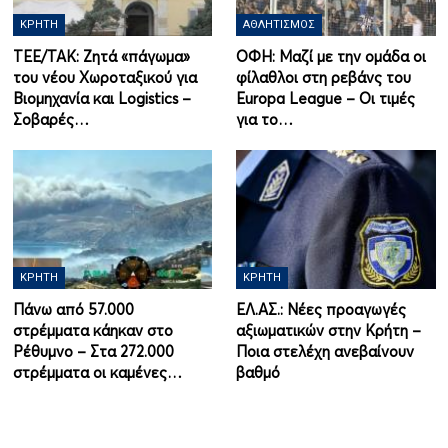
ΚΡΉΤΗ
ΑΘΛΗΤΙΣΜΌΣ
ΤΕΕ/ΤΑΚ: Ζητά «πάγωμα»
ΟΦΗ: Μαζί με την ομάδα οι
του νέου Χωροταξικού για
φίλαθλοι στη ρεβάνς του
Βιομηχανία και Logistics –
Europa League – Οι τιμές
Σοβαρές…
για το…
ΚΡΉΤΗ
ΚΡΉΤΗ
Πάνω από 57.000
ΕΛ.ΑΣ.: Νέες προαγωγές
στρέμματα κάηκαν στο
αξιωματικών στην Κρήτη –
Ρέθυμνο – Στα 272.000
Ποια στελέχη ανεβαίνουν
στρέμματα οι καμένες…
βαθμό