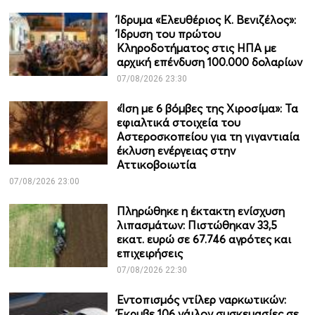
Ίδρυμα «Ελευθέριος Κ. Βενιζέλος»:
Ίδρυση του πρώτου
Κληροδοτήματος στις ΗΠΑ με
αρχική επένδυση 100.000 δολαρίων
07/08/2026 23:30
«Ίση με 6 βόμβες της Χιροσίμα»: Τα
εφιαλτικά στοιχεία του
Αστεροσκοπείου για τη γιγαντιαία
έκλυση ενέργειας στην
Αττικοβοιωτία
07/08/2026 23:00
Πληρώθηκε η έκτακτη ενίσχυση
λιπασμάτων: Πιστώθηκαν 33,5
εκατ. ευρώ σε 67.746 αγρότες και
επιχειρήσεις
07/08/2026 22:30
Εντοπισμός ντίλερ ναρκωτικών:
Έκρυβε 106 νάιλον συσκευασίες σε