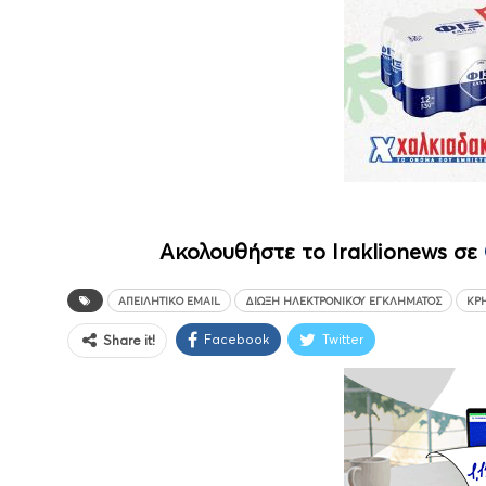
Ακολουθήστε το Iraklionews σε
ΑΠΕΙΛΗΤΙΚΌ EMAIL
ΔΊΩΞΗ ΗΛΕΚΤΡΟΝΙΚΟΎ ΕΓΚΛΉΜΑΤΟΣ
ΚΡ
Facebook
Twitter
Share it!