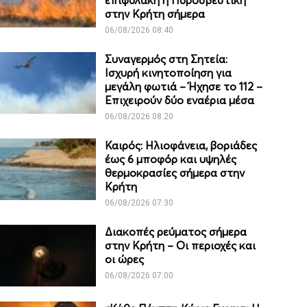
επιφυλακή η Πυροσβεστική
στην Κρήτη σήμερα
06/08/2026 08:40
Συναγερμός στη Σητεία:
Ισχυρή κινητοποίηση για
μεγάλη φωτιά – Ήχησε το 112 –
Επιχειρούν δύο εναέρια μέσα
06/08/2026 08:20
Καιρός: Ηλιοφάνεια, βοριάδες
έως 6 μποφόρ και υψηλές
θερμοκρασίες σήμερα στην
Κρήτη
06/08/2026 07:30
Διακοπές ρεύματος σήμερα
στην Κρήτη – Οι περιοχές και
οι ώρες
06/08/2026 07:00