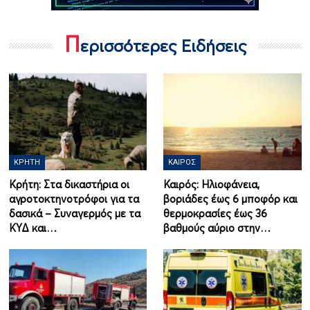
Π
ερισσότερες Ειδήσεις
ΚΡΉΤΗ
ΚΑΙΡΌΣ
Κρήτη: Στα δικαστήρια οι
Καιρός: Ηλιοφάνεια,
αγροτοκτηνοτρόφοι για τα
βοριάδες έως 6 μποφόρ και
δασικά – Συναγερμός με τα
θερμοκρασίες έως 36
ΚΥΔ και…
βαθμούς αύριο στην…