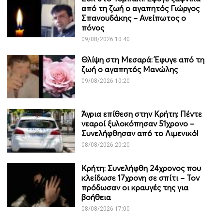
από τη ζωή ο αγαπητός Γιώργος
Σπανουδάκης – Ανείπωτος ο
πόνος
09/08/2026 10:40
Θλίψη στη Μεσαρά: Έφυγε από τη
ζωή ο αγαπητός Μανώλης
09/08/2026 10:20
Άγρια επίθεση στην Κρήτη: Πέντε
νεαροί ξυλοκόπησαν 51χρονο –
Συνελήφθησαν από το Λιμενικό!
08/08/2026 20:20
Κρήτη: Συνελήφθη 24χρονος που
κλείδωσε 17χρονη σε σπίτι – Τον
πρόδωσαν οι κραυγές της για
βοήθεια
08/08/2026 17:00