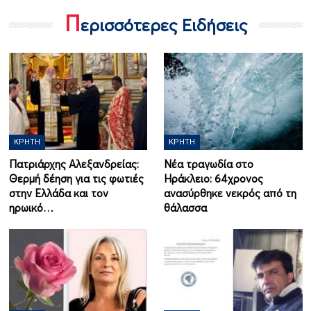
Π
ερισσότερες Ειδήσεις
ΚΡΉΤΗ
ΚΡΉΤΗ
Πατριάρχης Αλεξανδρείας:
Νέα τραγωδία στο
Θερμή δέηση για τις φωτιές
Ηράκλειο: 64χρονος
στην Ελλάδα και τον
ανασύρθηκε νεκρός από τη
ηρωικό…
θάλασσα