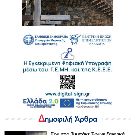
Δ
ημοφιλή Άρθρα
Σοκ στο Τυμπάκι: Έφυγε ξαφνικά