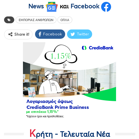
News
και
Facebook
ΕΜΠΟΡΊΑΣ ΑΝΘΡΏΠΩΝ
ΌΠΛΑ
Facebook
Twitter
Share it!
Κ
ρήτη - Τελευταία Νέα