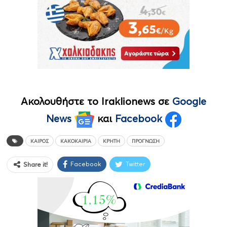
Ακολουθήστε το Iraklionews σε
Google
News
και
Facebook
ΚΑΙΡΌΣ
ΚΑΚΟΚΑΙΡΊΑ
ΚΡΉΤΗ
ΠΡΟΓΝΩΣΗ
Facebook
Twitter
Share it!