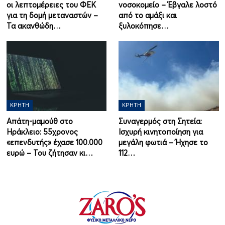
οι λεπτομέρειες του ΦΕΚ
νοσοκομείο – Έβγαλε λοστό
για τη δομή μεταναστών –
από το αμάξι και
Τα ακανθώδη…
ξυλοκόπησε…
ΚΡΉΤΗ
ΚΡΉΤΗ
Απάτη-μαμούθ στο
Συναγερμός στη Σητεία:
Ηράκλειο: 55χρονος
Ισχυρή κινητοποίηση για
«επενδυτής» έχασε 100.000
μεγάλη φωτιά – Ήχησε το
ευρώ – Του ζήτησαν κι…
112…