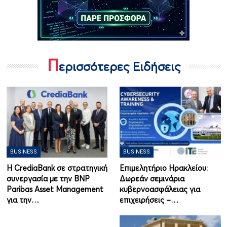
Π
ερισσότερες Ειδήσεις
BUSINESS
BUSINESS
Η CrediaBank σε στρατηγική
Επιμελητήριο Ηρακλείου:
συνεργασία με την BNP
Δωρεάν σεμινάρια
Paribas Asset Management
κυβερνοασφάλειας για
για την…
επιχειρήσεις –…