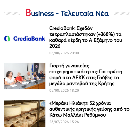
B
usiness - Τελευταία Νέα
CrediaBank: Σχεδόν
τετραπλασιάστηκαν (+368%) τα
καθαρά κέρδη το Α’ Εξάμηνο του
2026
06/08/2026 23:00
Γιορτή γυναικείας
επιχειρηματικότητας: Για πρώτη
φορά στο ΔΕΚΚ στις Γούβες το
μεγάλο ραντεβού της Κρήτης
05/08/2026 18:20
«Μεράκι Ηλιάκη»: 52 χρόνια
αυθεντικής κρητικής γεύσης από το
Κάτω Μαλλάκι Ρεθύμνου
25/07/2026 15:26