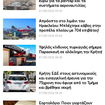
ευρώ για τα ραντάρ και τα
συστήματα αεροναυτιλίας
07/08/2026 09:20
Απρόοπτο στο λιμάνι του
Ηρακλείου: Μπλέχτηκε κάβος στην
προπέλα πλοίου με 704 επιβάτες!
07/08/2026 09:00
Υψηλός κίνδυνος πυρκαγιάς σήμερα
Παρασκευή σε ολόκληρη την Κρήτη!
07/08/2026 08:40
Κρήτη: ΕΔΕ στους αστυνομικούς
και εισαγγελική έρευνα για την
75χρονη που έφυγε από το Τμήμα
και βρέθηκε νεκρή
07/08/2026 08:20
Εορτολόγιο: Ποιοι γιορτάζουν