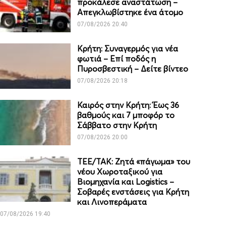
προκάλεσε αναστάτωση –
Απεγκλωβίστηκε ένα άτομο
07/08/2026 20:40
Κρήτη: Συναγερμός για νέα
φωτιά – Επί ποδός η
Πυροσβεστική – Δείτε βίντεο
07/08/2026 20:18
Καιρός στην Κρήτη: Έως 36
βαθμούς και 7 μποφόρ το
Σάββατο στην Κρήτη
07/08/2026 20:00
ΤΕΕ/ΤΑΚ: Ζητά «πάγωμα» του
νέου Χωροταξικού για
Βιομηχανία και Logistics –
Σοβαρές ενστάσεις για Κρήτη
και Λινοπεράματα
07/08/2026 19:40