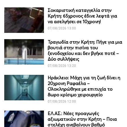
Σοκαριστική καταγγελία στην
Κρήτη: 65χρονος έδινε λεφτά για
να ασελγήσει σε 10χρονη!
07/08/2026 13:00
Τραγωδία στην Κρήτη: Πήγε για μια
βουτιά στην πισίνα του
ξενοδοχείου και δεν βγήκε ποτέ –
Δύο συλλήψεις
07/08/2026 13:20
Ηράκλειο: Μάχη για τη ζωή δίνει η
20χρονη Ραφαέλα –
Ολοκληρώθηκε με επιτυχία το
8ωρο κρίσιμο χειρουργείο
07/08/2026 12:00
ΕΛ.ΑΣ.: Νέες προαγωγές
αξιωματικών στην Κρήτη – Ποια
στελέχη ανεβαίνουν βαθμό