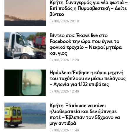
Κρήτη: Συναγερμός για νέα φωτιά –
Επί ποδός η Πυροσβεστική – Δείτε
βίντεο
07/08/2026 20:18
Βίντεο σοκ: Έκανε live στο
Facebook την ώρα που έγινε το
φονικό τροχαίο – Νεκροί μητέρα
και γιος
07/08/2026 12:20
Ηράκλειο: Έσβησε η κύρια μηχανή
του ταχύπλοου εν μέσω πελάγους
– Αγωνία για 1.123 επιβάτες
07/08/2026 12:40
Κρήτη: Ξάπλωσε να κάνει
ηλιοθεραπεία και δεν ξύπνησε
ποτέ – Έβλεπαν τον 55χρονο να
μην αντιδρά
07/08/2026 11:40