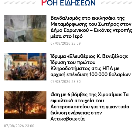
Ρ
ΟΗ ΕΙΔΗΣΕΩΝ
Βανδαλισμός στο εκκλησάκι της
Μεταμόρφωσης του Σωτήρος στον
Δήμο Σαρωνικού – Εικόνες ντροπής
μέσα στο Ιερό
07/08/2026 23:59
Ίδρυμα «Ελευθέριος Κ. Βενιζέλος»:
Ίδρυση του πρώτου
Κληροδοτήματος στις ΗΠΑ με
αρχική επένδυση 100.000 δολαρίων
07/08/2026 23:30
«Ίση με 6 βόμβες της Χιροσίμα»: Τα
εφιαλτικά στοιχεία του
Αστεροσκοπείου για τη γιγαντιαία
έκλυση ενέργειας στην
Αττικοβοιωτία
07/08/2026 23:00