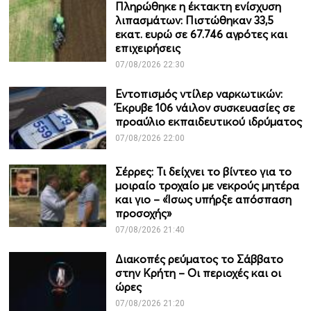
Πληρώθηκε η έκτακτη ενίσχυση
λιπασμάτων: Πιστώθηκαν 33,5
εκατ. ευρώ σε 67.746 αγρότες και
επιχειρήσεις
07/08/2026 22:30
Εντοπισμός ντίλερ ναρκωτικών:
Έκρυβε 106 νάιλον συσκευασίες σε
προαύλιο εκπαιδευτικού ιδρύματος
07/08/2026 22:00
Σέρρες: Τι δείχνει το βίντεο για το
μοιραίο τροχαίο με νεκρούς μητέρα
και γιο – «Ίσως υπήρξε απόσπαση
προσοχής»
07/08/2026 21:40
Διακοπές ρεύματος το Σάββατο
στην Κρήτη – Οι περιοχές και οι
ώρες
07/08/2026 21:20