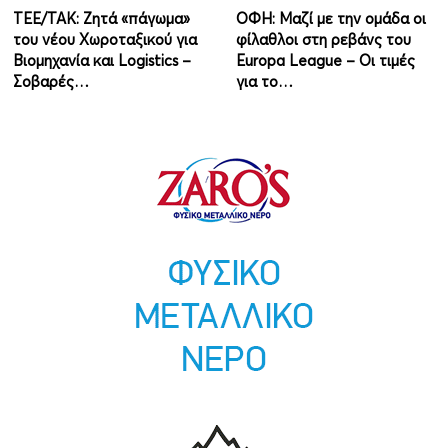
ΤΕΕ/ΤΑΚ: Ζητά «πάγωμα»
ΟΦΗ: Μαζί με την ομάδα οι
του νέου Χωροταξικού για
φίλαθλοι στη ρεβάνς του
Βιομηχανία και Logistics –
Europa League – Οι τιμές
Σοβαρές…
για το…