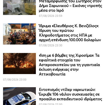
Μεταμόρφωσης του Σωτήρος στον
Δήμο Σαρωνικού – Εικόνες ντροπής
μέσα στο Ιερό
07/08/2026 23:59
Ίδρυμα «Ελευθέριος Κ. Βενιζέλος»:
Ίδρυση του πρώτου
Κληροδοτήματος στις ΗΠΑ με
αρχική επένδυση 100.000 δολαρίων
07/08/2026 23:30
«Ίση με 6 βόμβες της Χιροσίμα»: Τα
εφιαλτικά στοιχεία του
Αστεροσκοπείου για τη γιγαντιαία
έκλυση ενέργειας στην
Αττικοβοιωτία
07/08/2026 23:00
Εντοπισμός ντίλερ ναρκωτικών:
Έκρυβε 106 νάιλον συσκευασίες σε
προαύλιο εκπαιδευτικού ιδρύματος
07/08/2026 22:00