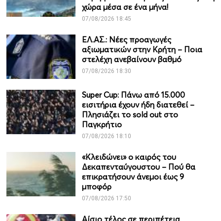
χώρα μέσα σε ένα μήνα!
07/08/2026 18:45
ΕΛ.ΑΣ.: Νέες προαγωγές
αξιωματικών στην Κρήτη – Ποια
στελέχη ανεβαίνουν βαθμό
07/08/2026 18:30
Super Cup: Πάνω από 15.000
εισιτήρια έχουν ήδη διατεθεί –
Πλησιάζει το sold out στο
Παγκρήτιο
07/08/2026 18:10
«Κλειδώνει» ο καιρός του
Δεκαπενταύγουστου – Πού θα
επικρατήσουν άνεμοι έως 9
μποφόρ
07/08/2026 17:50
Αίσιο τέλος σε περιπέτεια