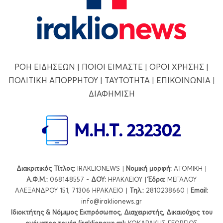
ΡΟΗ ΕΙΔΗΣΕΩΝ
|
ΠΟΙΟΙ ΕΙΜΑΣΤΕ
|
ΟΡΟΙ ΧΡΗΣΗΣ
|
ΠΟΛΙΤΙΚΗ ΑΠΟΡΡΗΤΟΥ
|
ΤΑΥΤΟΤΗΤΑ
|
ΕΠΙΚΟΙΝΩΝΙΑ
|
ΔΙΑΦΗΜΙΣΗ
Διακριτικός Τίτλος:
IRAKLIONEWS |
Νομική μορφή:
ΑΤΟΜΙΚΗ |
Α.Φ.Μ.:
068148557 -
ΔΟΥ:
ΗΡΑΚΛΕΙΟΥ |
Έδρα:
ΜΕΓΑΛΟΥ
ΑΛΕΞΑΝΔΡΟΥ 151, 71306 ΗΡΑΚΛΕΙΟ |
Τηλ.:
2810238660 |
Εmail:
info@iraklionews.gr
Ιδιοκτήτης & Νόμιμος Εκπρόσωπος, Διαχειριστής, Δικαιούχος του
ονόματος τομέα (iraklionews.gr):
ΚΟΚΑΡΑΚΗΣ ΓΕΩΡΓΙΟΣ