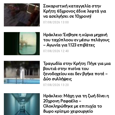
Σοκαριστική καταγγελία στην
Κρήτη: 65χρονος έδινε λεφτά για
να ασελγήσει σε 10χρονη!
07/08/2026 13:00
Ηράκλειο: Έσβησε η κύρια μηχανή
του ταχύπλοου εν μέσω πελάγους
– Αγωνία για 1.123 επιβάτες
07/08/2026 12:40
Τραγωδία στην Κρήτη: Πήγε για μια
βουτιά στην πισίνα του
ξενοδοχείου και δεν βγήκε ποτέ –
Δύο συλλήψεις
07/08/2026 13:20
Ηράκλειο: Μάχη για τη ζωή δίνει η
20χρονη Ραφαέλα –
Ολοκληρώθηκε με επιτυχία το
8ωρο κρίσιμο χειρουργείο