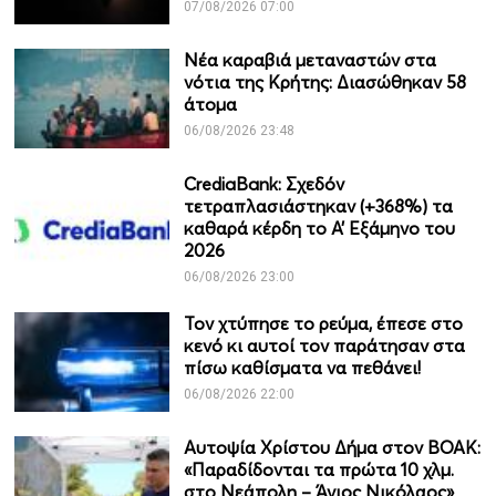
07/08/2026 07:00
Νέα καραβιά μεταναστών στα
νότια της Κρήτης: Διασώθηκαν 58
άτομα
06/08/2026 23:48
CrediaBank: Σχεδόν
τετραπλασιάστηκαν (+368%) τα
καθαρά κέρδη το Α’ Εξάμηνο του
2026
06/08/2026 23:00
Τον χτύπησε το ρεύμα, έπεσε στο
κενό κι αυτοί τον παράτησαν στα
πίσω καθίσματα να πεθάνει!
06/08/2026 22:00
Αυτοψία Χρίστου Δήμα στον ΒΟΑΚ:
«Παραδίδονται τα πρώτα 10 χλμ.
στο Νεάπολη – Άγιος Νικόλαος»