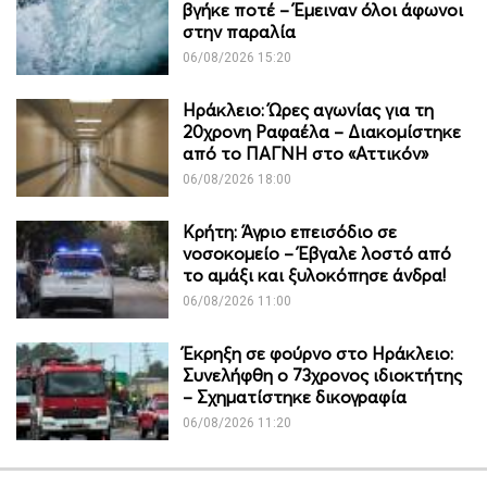
βγήκε ποτέ – Έμειναν όλοι άφωνοι
στην παραλία
06/08/2026 15:20
Ηράκλειο: Ώρες αγωνίας για τη
20χρονη Ραφαέλα – Διακομίστηκε
από το ΠΑΓΝΗ στο «Αττικόν»
06/08/2026 18:00
Κρήτη: Άγριο επεισόδιο σε
νοσοκομείο – Έβγαλε λοστό από
το αμάξι και ξυλοκόπησε άνδρα!
06/08/2026 11:00
Έκρηξη σε φούρνο στο Ηράκλειο:
Συνελήφθη ο 73χρονος ιδιοκτήτης
– Σχηματίστηκε δικογραφία
06/08/2026 11:20