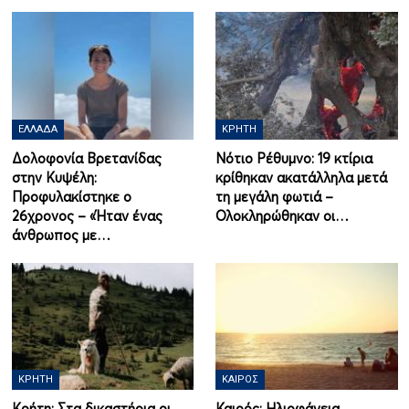
ΕΛΛΆΔΑ
ΚΡΉΤΗ
Δολοφονία Βρετανίδας
Νότιο Ρέθυμνο: 19 κτίρια
στην Κυψέλη:
κρίθηκαν ακατάλληλα μετά
Προφυλακίστηκε ο
τη μεγάλη φωτιά –
26χρονος – «Ήταν ένας
Ολοκληρώθηκαν οι…
άνθρωπος με…
ΚΡΉΤΗ
ΚΑΙΡΌΣ
Κρήτη: Στα δικαστήρια οι
Καιρός: Ηλιοφάνεια,