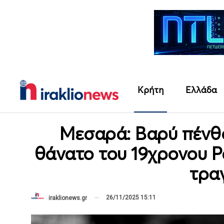
Κρήτη
Ελλάδα
Μεσαρά: Βαρύ πένθο
θάνατο του 19χρονου Ρ
τρα
26/11/2025 15:11
iraklionews.gr