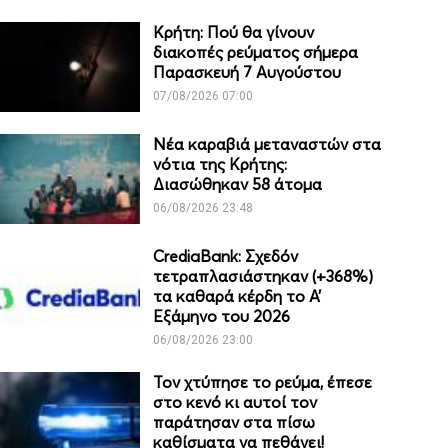
Κρήτη: Πού θα γίνουν
διακοπές ρεύματος σήμερα
Παρασκευή 7 Αυγούστου
07/08/2026 07:00
Νέα καραβιά μεταναστών στα
νότια της Κρήτης:
Διασώθηκαν 58 άτομα
06/08/2026 23:48
CrediaBank: Σχεδόν
τετραπλασιάστηκαν (+368%)
τα καθαρά κέρδη το Α’
Εξάμηνο του 2026
06/08/2026 23:00
Τον χτύπησε το ρεύμα, έπεσε
στο κενό κι αυτοί τον
παράτησαν στα πίσω
καθίσματα να πεθάνει!