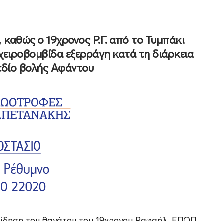
 καθώς ο 19χρονος Ρ.Γ. από το Τυμπάκι
χειροβομβίδα εξερράγη κατά τη διάρκεια
εδίο βολής Αφάντου
είδηση του θανάτου του 19χρονου Ραφαήλ, ΕΠΟΠ