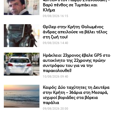
Βαρύ πένθος σε Τυμπάκι και
Κλήμα
09/08/2026 16:15
Θρίλερ στην Κρήτη: Θολωμένος
άνδρας απειλούσε να βάλει τέλος
στη ζωή του!
09/08/2026 14:40
Ηράκλειο: 23χρονος έβαλε GPS στο
αυτοκίνητο της 22χρονης πρώην
συντρόφου του για να την
παρακολουθεί!
10/08/2026 09:40
Καιρός: Δύο ταχύτητες τη Δευτέρα
στην Κρήτη – 36άρια στη Μεσαρά,
ισχυροί βοριάδες στα βόρεια
παράλια
09/08/2026 20:00