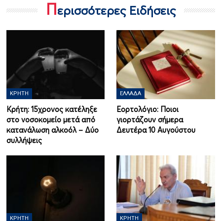
Π
ερισσότερες Ειδήσεις
ΚΡΉΤΗ
ΕΛΛΆΔΑ
Κρήτη: 15χρονος κατέληξε
Εορτολόγιο: Ποιοι
στο νοσοκομείο μετά από
γιορτάζουν σήμερα
κατανάλωση αλκοόλ – Δύο
Δευτέρα 10 Αυγούστου
συλλήψεις
ΚΡΉΤΗ
ΚΡΉΤΗ