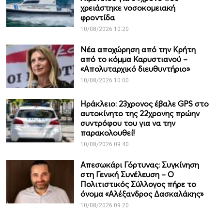
χρειάστηκε νοσοκομειακή
φροντίδα
10/08/2026 10:20
Νέα αποχώρηση από την Κρήτη
από το κόμμα Καρυστιανού –
«Απολυταρχικό διευθυντήριο»
10/08/2026 10:00
Ηράκλειο: 23χρονος έβαλε GPS στο
αυτοκίνητο της 22χρονης πρώην
συντρόφου του για να την
παρακολουθεί!
10/08/2026 09:40
Απεσωκάρι Γόρτυνας: Συγκίνηση
στη Γενική Συνέλευση – Ο
Πολιτιστικός Σύλλογος πήρε το
όνομα «Αλέξανδρος Δασκαλάκης»
10/08/2026 09:20