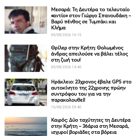
Μεσαρά: Τη Δευτέρα το τελευταίο
«αντίο» στον Γιώργο Σπανουδάκη –
Βαρύ πένθος σε Τυμπάκι και
Κλήμα
09/08/2026 16:15
Θρίλερ στην Κρήτη: Θολωμένος
άνδρας απειλούσε να βάλει τέλος
στη ζωή του!
09/08/2026 14:40
Ηράκλειο: 23χρονος έβαλε GPS στο
αυτοκίνητο της 22χρονης πρώην
συντρόφου του για να την
παρακολουθεί!
10/08/2026 09:40
Καιρός: Δύο ταχύτητες τη Δευτέρα
στην Κρήτη – 36άρια στη Μεσαρά,
ισχυροί βοριάδες στα βόρεια