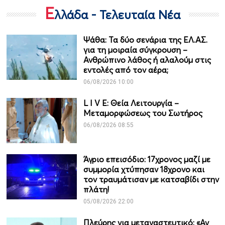
Ε
λλάδα - Τελευταία Νέα
Ψάθα: Τα δύο σενάρια της ΕΛ.ΑΣ.
για τη μοιραία σύγκρουση –
Ανθρώπινο λάθος ή αλαλούμ στις
εντολές από τον αέρα;
06/08/2026 10:00
L I V E: Θεία Λειτουργία –
Μεταμορφώσεως του Σωτήρος
06/08/2026 08:55
Άγριο επεισόδιο: 17χρονος μαζί με
συμμορία χτύπησαν 18χρονο και
τον τραυμάτισαν με κατσαβίδι στην
πλάτη!
05/08/2026 22:00
Πλεύρης για μεταναστευτικό: «Αν