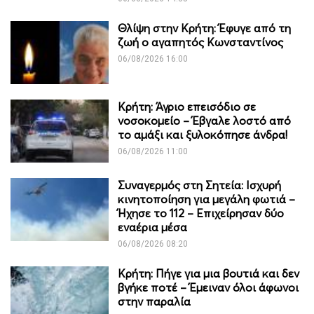
Θλίψη στην Κρήτη: Έφυγε από τη
ζωή ο αγαπητός Κωνσταντίνος
06/08/2026 16:00
Κρήτη: Άγριο επεισόδιο σε
νοσοκομείο – Έβγαλε λοστό από
το αμάξι και ξυλοκόπησε άνδρα!
06/08/2026 11:00
Συναγερμός στη Σητεία: Ισχυρή
κινητοποίηση για μεγάλη φωτιά –
Ήχησε το 112 – Επιχείρησαν δύο
εναέρια μέσα
06/08/2026 08:20
Κρήτη: Πήγε για μια βουτιά και δεν
βγήκε ποτέ – Έμειναν όλοι άφωνοι
στην παραλία