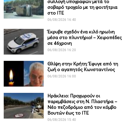
συλλογή υπογραφών μετά το
σοβαρό τροχαίο με τη φοιτήτρια
στο ΙΤΕ
06/08/2026 16:40
Έκρυβε σχεδόν ένα κιλό ηρωίνη
μέσα στο πλυντήριο! – Χειροπέδες
σε 46χρονη
06/08/2026 16:20
Θλίψη στην Κρήτη: Έφυγε από τη
ζωή ο αγαπητός Κωνσταντίνος
06/08/2026 16:00
Ηράκλειο: Προχωρούν οι
παρεμβάσεις στη Ν. Πλαστήρα –
Νέο πεζοδρόμιο από τον κόμβο
Βουτών έως το ΙΤΕ
06/08/2026 15:40