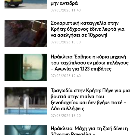
μην αντιδρά
07/08/2026 11:40
Σοκαριστική καταγγελία στην
Κρήτη: 65χρονος έδινε λεφτά για
να ασελγήσει σε 10χρονη!
07/08/2026 13:00
Ηράκλειο: Έσβησε η κύρια μηχανή
του ταχύπλοου εν μέσω πελάγους
– Αγωνία για 1.123 επιβάτες
07/08/2026 12:40
Τραγωδία στην Κρήτη: Πήγε για μια
βουτιά στην πισίνα του
ξενοδοχείου και δεν βγήκε ποτέ –
Δύο συλλήψεις
07/08/2026 13:20
Ηράκλειο: Μάχη για τη ζωή δίνει η
20χρονη Ραφαέλα –