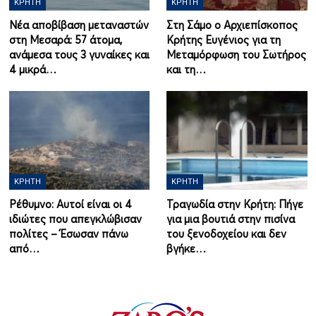
ΚΡΉΤΗ
ΚΡΉΤΗ
Νέα αποβίβαση μεταναστών
Στη Σάμο ο Αρχιεπίσκοπος
στη Μεσαρά: 57 άτομα,
Κρήτης Ευγένιος για τη
ανάμεσα τους 3 γυναίκες και
Μεταμόρφωση του Σωτήρος
4 μικρά…
και τη…
ΚΡΉΤΗ
ΚΡΉΤΗ
Ρέθυμνο: Αυτοί είναι οι 4
Τραγωδία στην Κρήτη: Πήγε
ιδιώτες που απεγκλώβισαν
για μια βουτιά στην πισίνα
πολίτες – Έσωσαν πάνω
του ξενοδοχείου και δεν
από…
βγήκε…