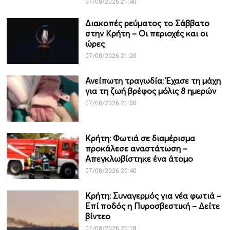
07/08/2026 21:40
Διακοπές ρεύματος το Σάββατο
στην Κρήτη – Οι περιοχές και οι
ώρες
07/08/2026 21:20
Ανείπωτη τραγωδία: Έχασε τη μάχη
για τη ζωή βρέφος μόλις 8 ημερών
07/08/2026 21:00
Κρήτη: Φωτιά σε διαμέρισμα
προκάλεσε αναστάτωση –
Απεγκλωβίστηκε ένα άτομο
07/08/2026 20:40
Κρήτη: Συναγερμός για νέα φωτιά –
Επί ποδός η Πυροσβεστική – Δείτε
βίντεο
07/08/2026 20:18