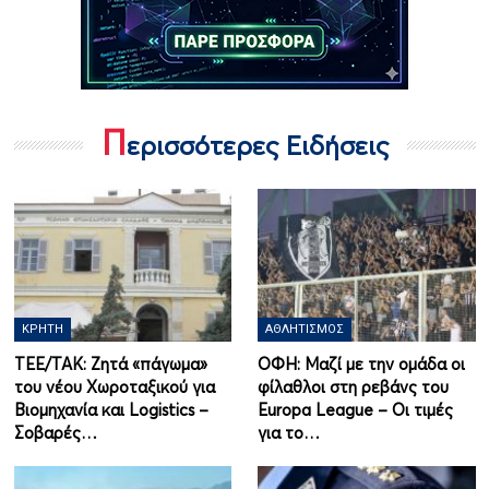
Π
ερισσότερες Ειδήσεις
ΚΡΉΤΗ
ΑΘΛΗΤΙΣΜΌΣ
ΤΕΕ/ΤΑΚ: Ζητά «πάγωμα»
ΟΦΗ: Μαζί με την ομάδα οι
του νέου Χωροταξικού για
φίλαθλοι στη ρεβάνς του
Βιομηχανία και Logistics –
Europa League – Οι τιμές
Σοβαρές…
για το…