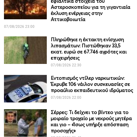
εφιαλτικά στοιχεία του
Αστεροσκοπείου για τη γιγαντιαία
έκλυση ενέργειας στην
Αττικοβοιωτία
07/08/2026 23:00
Πληρώθηκε η έκτακτη ενίσχυση
λιπασμάτων: Πιστώθηκαν 33,5
εκατ. ευρώ σε 67.746 αγρότες και
επιχειρήσεις
07/08/2026 22:30
Εντοπισμός ντίλερ ναρκωτικών:
Έκρυβε 106 νάιλον συσκευασίες σε
προαύλιο εκπαιδευτικού ιδρύματος
07/08/2026 22:00
Σέρρες: Τι δείχνει το βίντεο για το
μοιραίο τροχαίο με νεκρούς μητέρα
και γιο – «Ίσως υπήρξε απόσπαση
προσοχής»