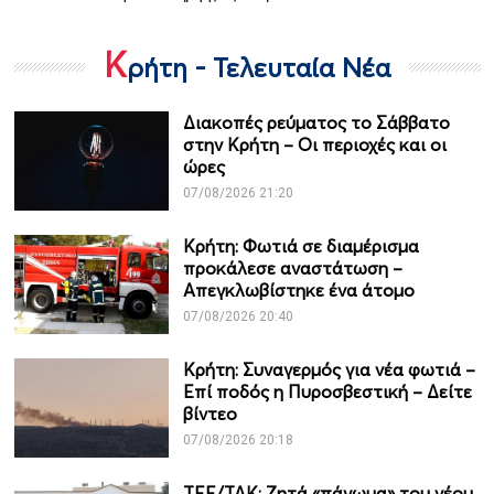
Κ
ρήτη - Τελευταία Νέα
Διακοπές ρεύματος το Σάββατο
στην Κρήτη – Οι περιοχές και οι
ώρες
07/08/2026 21:20
Κρήτη: Φωτιά σε διαμέρισμα
προκάλεσε αναστάτωση –
Απεγκλωβίστηκε ένα άτομο
07/08/2026 20:40
Κρήτη: Συναγερμός για νέα φωτιά –
Επί ποδός η Πυροσβεστική – Δείτε
βίντεο
07/08/2026 20:18
ΤΕΕ/ΤΑΚ: Ζητά «πάγωμα» του νέου