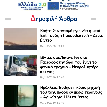
Δ
ημοφιλή Άρθρα
Κρήτη: Συναγερμός για νέα φωτιά –
Επί ποδός η Πυροσβεστική – Δείτε
βίντεο
07/08/2026 20:18
Βίντεο σοκ: Έκανε live στο
Facebook την ώρα που έγινε το
φονικό τροχαίο – Νεκροί μητέρα
και γιος
07/08/2026 12:20
Ηράκλειο: Έσβησε η κύρια μηχανή
του ταχύπλοου εν μέσω πελάγους
– Αγωνία για 1.123 επιβάτες
07/08/2026 12:40