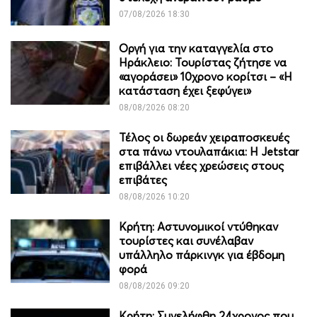
07/08/2026 18:30
Οργή για την καταγγελία στο
Ηράκλειο: Τουρίστας ζήτησε να
«αγοράσει» 10χρονο κορίτσι – «Η
κατάσταση έχει ξεφύγει»
08/08/2026 08:20
Τέλος οι δωρεάν χειραποσκευές
στα πάνω ντουλαπάκια: Η Jetstar
επιβάλλει νέες χρεώσεις στους
επιβάτες
08/08/2026 10:20
Κρήτη: Αστυνομικοί ντύθηκαν
τουρίστες και συνέλαβαν
υπάλληλο πάρκινγκ για έβδομη
φορά
08/08/2026 09:20
Κρήτη: Συνελήφθη 24χρονος που