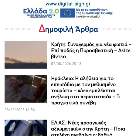
Δ
ημοφιλή Άρθρα
Κρήτη: Συναγερμός για νέα φωτιά –
Επί ποδός η Πυροσβεστική – Δείτε
βίντεο
07/08/2026 20:18
Ηράκλειο: Η αλήθεια για το
επεισόδιο με τον μεθυσμένο
τουρίστα – «Δεν εμπλέκεται
ανήλικη στο περιστατικό» – Τι
πραγματικά συνέβη
08/08/2026 11:56
ΕΛ.ΑΣ.: Νέες προαγωγές
αξιωματικών στην Κρήτη – Ποια
στελέχη ανεβαίνουν βαθμό