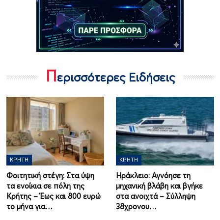
Π
ερισσότερες Ειδήσεις
ΚΡΉΤΗ
ΚΡΉΤΗ
Φοιτητική στέγη: Στα ύψη
Ηράκλειο: Αγνόησε τη
τα ενοίκια σε πόλη της
μηχανική βλάβη και βγήκε
Κρήτης – Έως και 800 ευρώ
στα ανοιχτά – Σύλληψη
το μήνα για…
38χρονου…