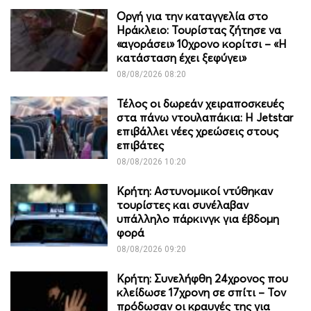
Οργή για την καταγγελία στο
Ηράκλειο: Τουρίστας ζήτησε να
«αγοράσει» 10χρονο κορίτσι – «Η
κατάσταση έχει ξεφύγει»
08/08/2026 08:20
Τέλος οι δωρεάν χειραποσκευές
στα πάνω ντουλαπάκια: Η Jetstar
επιβάλλει νέες χρεώσεις στους
επιβάτες
08/08/2026 10:20
Κρήτη: Αστυνομικοί ντύθηκαν
τουρίστες και συνέλαβαν
υπάλληλο πάρκινγκ για έβδομη
φορά
08/08/2026 09:20
Κρήτη: Συνελήφθη 24χρονος που
κλείδωσε 17χρονη σε σπίτι – Τον
πρόδωσαν οι κραυγές της για