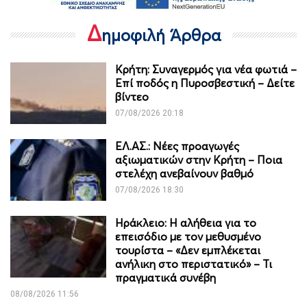
Δ
ημοφιλή Άρθρα
Κρήτη: Συναγερμός για νέα φωτιά –
Επί ποδός η Πυροσβεστική – Δείτε
βίντεο
07/08/2026 20:18
ΕΛ.ΑΣ.: Νέες προαγωγές
αξιωματικών στην Κρήτη – Ποια
στελέχη ανεβαίνουν βαθμό
07/08/2026 18:30
Ηράκλειο: Η αλήθεια για το
επεισόδιο με τον μεθυσμένο
τουρίστα – «Δεν εμπλέκεται
ανήλικη στο περιστατικό» – Τι
πραγματικά συνέβη
08/08/2026 11:56