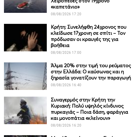
Χειροπέδες στον 19χρονο
«καπετάνιο»
08/08/2026 17:20
Κρήτη: Συνελήφθη 24χρονος που
κλείδωσε 17χρονη σε σπίτι – Τον
πρόδωσαν οι κραυγές της για
βοήθεια
08/08/2026 17:00
Άλμα 20% στην τιμή του ρεύματος
στην Ελλάδα: Ο καύσωνας και η
ξηρασία γονατίζουν την παραγωγή
08/08/2026 16:40
Συναγερμός στην Κρήτη την
Κυριακή: Πολύ υψηλός κίνδυνος
πυρκαγιάς – Ποια δάση, φαράγγια
και μονοπάτια «κλείνουν»
08/08/2026 16:20