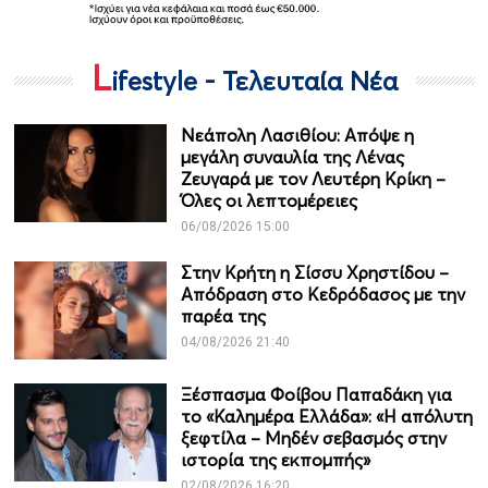
L
ifestyle - Τελευταία Νέα
Νεάπολη Λασιθίου: Απόψε η
μεγάλη συναυλία της Λένας
Ζευγαρά με τον Λευτέρη Κρίκη –
Όλες οι λεπτομέρειες
06/08/2026 15:00
Στην Κρήτη η Σίσσυ Χρηστίδου –
Απόδραση στο Κεδρόδασος με την
παρέα της
04/08/2026 21:40
Ξέσπασμα Φοίβου Παπαδάκη για
το «Καλημέρα Ελλάδα»: «Η απόλυτη
ξεφτίλα – Μηδέν σεβασμός στην
ιστορία της εκπομπής»
02/08/2026 16:20