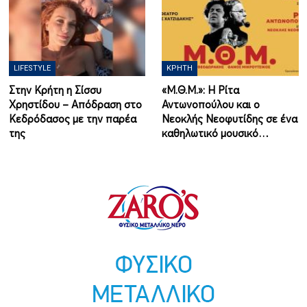
LIFESTYLE
ΚΡΉΤΗ
Στην Κρήτη η Σίσσυ
«Μ.Θ.Μ.»: Η Ρίτα
Χρηστίδου – Απόδραση στο
Αντωνοπούλου και ο
Κεδρόδασος με την παρέα
Νεοκλής Νεοφυτίδης σε ένα
της
καθηλωτικό μουσικό…