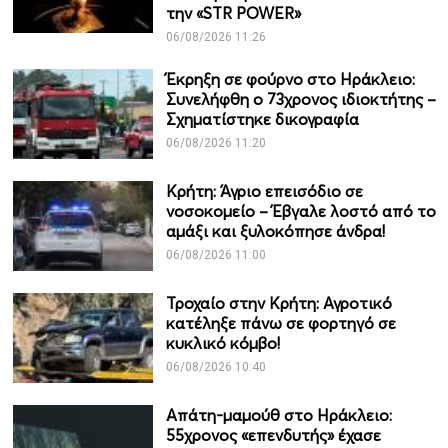
την «STR POWER»
06/08/2026 11:26
Έκρηξη σε φούρνο στο Ηράκλειο:
Συνελήφθη ο 73χρονος ιδιοκτήτης –
Σχηματίστηκε δικογραφία
06/08/2026 11:20
Κρήτη: Άγριο επεισόδιο σε
νοσοκομείο – Έβγαλε λοστό από το
αμάξι και ξυλοκόπησε άνδρα!
06/08/2026 11:00
Τροχαίο στην Κρήτη: Αγροτικό
κατέληξε πάνω σε φορτηγό σε
κυκλικό κόμβο!
06/08/2026 10:40
Απάτη-μαμούθ στο Ηράκλειο:
55χρονος «επενδυτής» έχασε