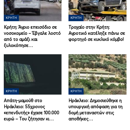
ΚΡΉΤΗ
ΚΡΉΤΗ
Κρήτη: Άγριο επεισόδιο σε
Τροχαίο στην Κρήτη:
νοσοκομείο – Έβγαλε λοστό
Αγροτικό κατέληξε πάνω σε
από το αμάξι και
φορτηγό σε κυκλικό κόμβο!
ξυλοκόπησε…
ΚΡΉΤΗ
ΚΡΉΤΗ
Απάτη-μαμούθ στο
Ηράκλειο: Δημοσιεύθηκε η
Ηράκλειο: 55χρονος
υπουργική απόφαση για τη
«επενδυτής» έχασε 100.000
δομή μεταναστών στις
ευρώ – Του ζήτησαν κι…
αποθήκες…