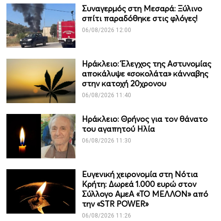
Συναγερμός στη Μεσαρά: Ξύλινο
σπίτι παραδόθηκε στις φλόγες!
06/08/2026 12:00
Ηράκλειο: Έλεγχος της Αστυνομίας
αποκάλυψε «σοκολάτα» κάνναβης
στην κατοχή 20χρονου
06/08/2026 11:40
Ηράκλειο: Θρήνος για τον θάνατο
του αγαπητού Ηλία
06/08/2026 11:30
Ευγενική χειρονομία στη Νότια
Κρήτη: Δωρεά 1.000 ευρώ στον
Σύλλογο ΑμεΑ «ΤΟ ΜΕΛΛΟΝ» από
την «STR POWER»
06/08/2026 11:26