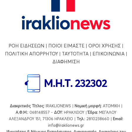
ΡΟΗ ΕΙΔΗΣΕΩΝ
|
ΠΟΙΟΙ ΕΙΜΑΣΤΕ
|
ΟΡΟΙ ΧΡΗΣΗΣ
|
ΠΟΛΙΤΙΚΗ ΑΠΟΡΡΗΤΟΥ
|
ΤΑΥΤΟΤΗΤΑ
|
ΕΠΙΚΟΙΝΩΝΙΑ
|
ΔΙΑΦΗΜΙΣΗ
Διακριτικός Τίτλος:
IRAKLIONEWS |
Νομική μορφή:
ΑΤΟΜΙΚΗ |
Α.Φ.Μ.:
068148557 -
ΔΟΥ:
ΗΡΑΚΛΕΙΟΥ |
Έδρα:
ΜΕΓΑΛΟΥ
ΑΛΕΞΑΝΔΡΟΥ 151, 71306 ΗΡΑΚΛΕΙΟ |
Τηλ.:
2810238660 |
Εmail:
info@iraklionews.gr
Ιδιοκτήτης & Νόμιμος Εκπρόσωπος, Διαχειριστής, Δικαιούχος του