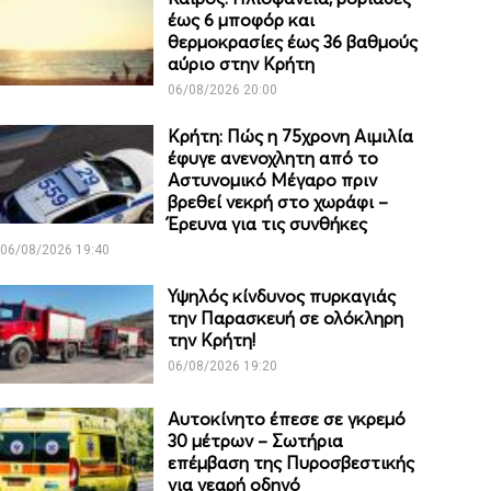
έως 6 μποφόρ και
θερμοκρασίες έως 36 βαθμούς
αύριο στην Κρήτη
06/08/2026 20:00
Κρήτη: Πώς η 75χρονη Αιμιλία
έφυγε ανενοχλητη από το
Αστυνομικό Μέγαρο πριν
βρεθεί νεκρή στο χωράφι –
Έρευνα για τις συνθήκες
06/08/2026 19:40
Υψηλός κίνδυνος πυρκαγιάς
την Παρασκευή σε ολόκληρη
την Κρήτη!
06/08/2026 19:20
Αυτοκίνητο έπεσε σε γκρεμό
30 μέτρων – Σωτήρια
επέμβαση της Πυροσβεστικής
για νεαρή οδηγό