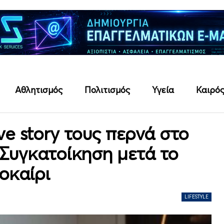
Αθλητισμός
Πολιτισμός
Υγεία
Καιρό
ve story τους περνά στο
 Συγκατοίκηση μετά το
οκαίρι
LIFESTYLE