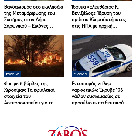
Βανδαλισμός στο εκκλησάκι
Ίδρυμα «Ελευθέριος Κ.
της Μεταμόρφωσης του
Βενιζέλος»: Ίδρυση του
Σωτήρος στον Δήμο
πρώτου Κληροδοτήματος
Σαρωνικού – Εικόνες…
στις ΗΠΑ με αρχική…
ΕΛΛΆΔΑ
ΕΛΛΆΔΑ
«Ίση με 6 βόμβες της
Εντοπισμός ντίλερ
Χιροσίμα»: Τα εφιαλτικά
ναρκωτικών: Έκρυβε 106
στοιχεία του
νάιλον συσκευασίες σε
Αστεροσκοπείου για τη…
προαύλιο εκπαιδευτικού…