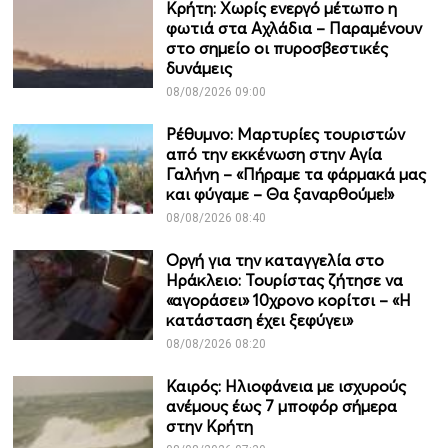
Κρήτη: Χωρίς ενεργό μέτωπο η
φωτιά στα Αχλάδια – Παραμένουν
στο σημείο οι πυροσβεστικές
δυνάμεις
08/08/2026 09:00
Ρέθυμνο: Μαρτυρίες τουριστών
από την εκκένωση στην Αγία
Γαλήνη – «Πήραμε τα φάρμακά μας
και φύγαμε – Θα ξαναρθούμε!»
08/08/2026 08:40
Οργή για την καταγγελία στο
Ηράκλειο: Τουρίστας ζήτησε να
«αγοράσει» 10χρονο κορίτσι – «Η
κατάσταση έχει ξεφύγει»
08/08/2026 08:20
Καιρός: Ηλιοφάνεια με ισχυρούς
ανέμους έως 7 μποφόρ σήμερα
στην Κρήτη