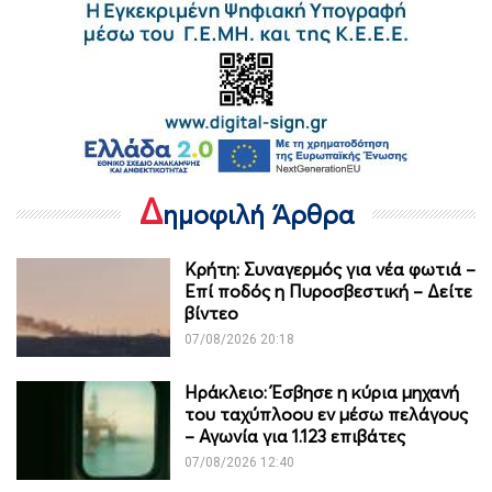
Δ
ημοφιλή Άρθρα
Κρήτη: Συναγερμός για νέα φωτιά –
Επί ποδός η Πυροσβεστική – Δείτε
βίντεο
07/08/2026 20:18
Ηράκλειο: Έσβησε η κύρια μηχανή
του ταχύπλοου εν μέσω πελάγους
– Αγωνία για 1.123 επιβάτες
07/08/2026 12:40