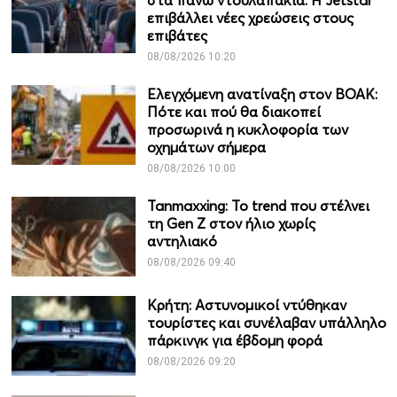
στα πάνω ντουλαπάκια: Η Jetstar
επιβάλλει νέες χρεώσεις στους
επιβάτες
08/08/2026 10:20
Ελεγχόμενη ανατίναξη στον ΒΟΑΚ:
Πότε και πού θα διακοπεί
προσωρινά η κυκλοφορία των
οχημάτων σήμερα
08/08/2026 10:00
Tanmaxxing: To trend που στέλνει
τη Gen Z στον ήλιο χωρίς
αντηλιακό
08/08/2026 09:40
Κρήτη: Αστυνομικοί ντύθηκαν
τουρίστες και συνέλαβαν υπάλληλο
πάρκινγκ για έβδομη φορά
08/08/2026 09:20