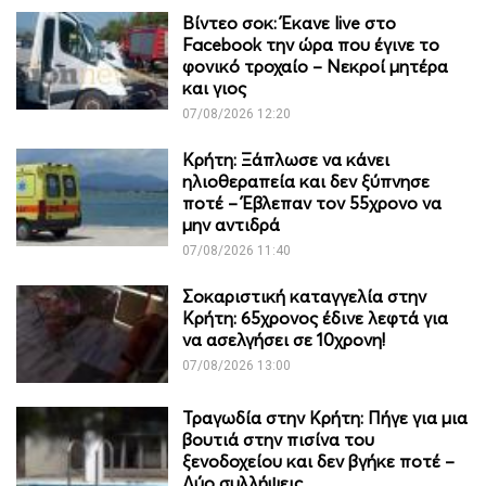
Βίντεο σοκ: Έκανε live στο
Facebook την ώρα που έγινε το
φονικό τροχαίο – Νεκροί μητέρα
και γιος
07/08/2026 12:20
Κρήτη: Ξάπλωσε να κάνει
ηλιοθεραπεία και δεν ξύπνησε
ποτέ – Έβλεπαν τον 55χρονο να
μην αντιδρά
07/08/2026 11:40
Σοκαριστική καταγγελία στην
Κρήτη: 65χρονος έδινε λεφτά για
να ασελγήσει σε 10χρονη!
07/08/2026 13:00
Τραγωδία στην Κρήτη: Πήγε για μια
βουτιά στην πισίνα του
ξενοδοχείου και δεν βγήκε ποτέ –
Δύο συλλήψεις