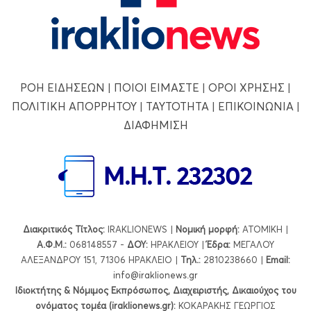
ΡΟΗ ΕΙΔΗΣΕΩΝ
|
ΠΟΙΟΙ ΕΙΜΑΣΤΕ
|
ΟΡΟΙ ΧΡΗΣΗΣ
|
ΠΟΛΙΤΙΚΗ ΑΠΟΡΡΗΤΟΥ
|
ΤΑΥΤΟΤΗΤΑ
|
ΕΠΙΚΟΙΝΩΝΙΑ
|
ΔΙΑΦΗΜΙΣΗ
Διακριτικός Τίτλος:
IRAKLIONEWS |
Νομική μορφή:
ΑΤΟΜΙΚΗ |
Α.Φ.Μ.:
068148557 -
ΔΟΥ:
ΗΡΑΚΛΕΙΟΥ |
Έδρα:
ΜΕΓΑΛΟΥ
ΑΛΕΞΑΝΔΡΟΥ 151, 71306 ΗΡΑΚΛΕΙΟ |
Τηλ.:
2810238660 |
Εmail:
info@iraklionews.gr
Ιδιοκτήτης & Νόμιμος Εκπρόσωπος, Διαχειριστής, Δικαιούχος του
ονόματος τομέα (iraklionews.gr):
ΚΟΚΑΡΑΚΗΣ ΓΕΩΡΓΙΟΣ