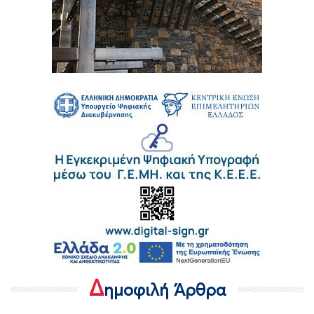
Δ
ημοφιλή Άρθρα