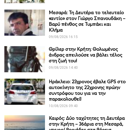
Μεσαρά: Τη Δευτέρα το τελευταίο
«αντίο» στον Γιώργο Σπανουδάκη –
Βαρύ πένθος σε Τυμπάκι και
Κλήμα
09/08/2026 16:15
Θρίλερ στην Κρήτη: Θολωμένος
άνδρας απειλούσε να βάλει τέλος
στη ζωή του!
09/08/2026 14:40
Ηράκλειο: 23χρονος έβαλε GPS στο
αυτοκίνητο της 22χρονης πρώην
συντρόφου του για να την
παρακολουθεί!
10/08/2026 09:40
Καιρός: Δύο ταχύτητες τη Δευτέρα
στην Κρήτη – 36άρια στη Μεσαρά,
ισχυροί βοριάδες στα βόρεια