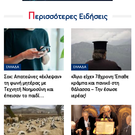
Π
ερισσότερες Ειδήσεις
ΕΛΛΆΔΑ
ΕΛΛΆΔΑ
Σοκ: Απατεώνες «έκλεψαν»
«Άγιο είχε» 78χρονη: Έπαθε
τη φωνή μητέρας με
κράμπα και πανικό στη
Τεχνητή Νοημοσύνη και
θάλασσα – Την έσωσε
έπεισαν το παιδί…
ιερέας!