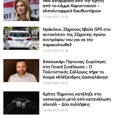
Νέα αποχώρηση από την Κρήτη
από το κόμμα Καρυστιανού –
«Απολυταρχικό διευθυντήριο»
10/08/2026 10:00
Ηράκλειο: 23χρονος έβαλε GPS στο
αυτοκίνητο της 22χρονης πρώην
συντρόφου του για να την
παρακολουθεί!
10/08/2026 09:40
Απεσωκάρι Γόρτυνας: Συγκίνηση
στη Γενική Συνέλευση – Ο
Πολιτιστικός Σύλλογος πήρε το
όνομα «Αλέξανδρος Δασκαλάκης»
10/08/2026 09:20
Κρήτη: 15χρονος κατέληξε στο
νοσοκομείο μετά από κατανάλωση
αλκοόλ – Δύο συλλήψεις
10/08/2026 09:00