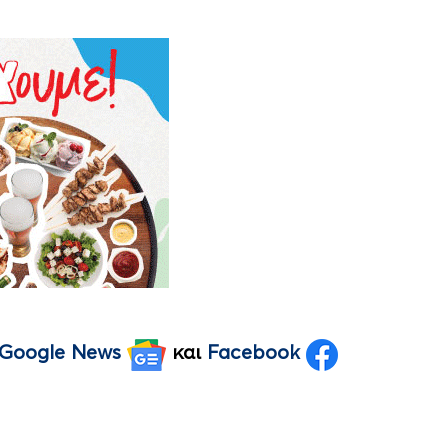
Google News
και
Facebook