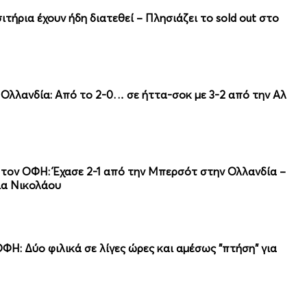
ιτήρια έχουν ήδη διατεθεί – Πλησιάζει το sold out στο
Ολλανδία: Από το 2-0… σε ήττα-σοκ με 3-2 από την Αλ
α τον ΟΦΗ: Έχασε 2-1 από την Μπερσότ στην Ολλανδία –
ια Νικολάου
ΦΗ: Δύο φιλικά σε λίγες ώρες και αμέσως "πτήση" για