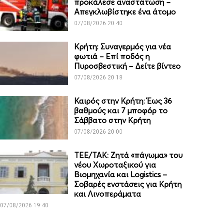
προκάλεσε αναστάτωση –
Απεγκλωβίστηκε ένα άτομο
07/08/2026 20:40
Κρήτη: Συναγερμός για νέα
φωτιά – Επί ποδός η
Πυροσβεστική – Δείτε βίντεο
07/08/2026 20:18
Καιρός στην Κρήτη: Έως 36
βαθμούς και 7 μποφόρ το
Σάββατο στην Κρήτη
07/08/2026 20:00
ΤΕΕ/ΤΑΚ: Ζητά «πάγωμα» του
νέου Χωροταξικού για
Βιομηχανία και Logistics –
Σοβαρές ενστάσεις για Κρήτη
και Λινοπεράματα
07/08/2026 19:40