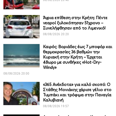
08/08/2026 20:40
Άγρια επίθεση στην Κρήτη: Πέντε
νεαροί ξυλοκόπησαν 51χρονο –
Συνελήφθησαν από το Λιμενικό!
08/08/2026 20:20
Καιρός: Βοριάδες έως 7 μποφόρ και
θερμοκρασίες 36 βαθμών την
Κυριακή στην Κρήτη – Έρχεται
48ωρο με συνθήκες «Hot-Dry-
Windy»
08/08/2026 20:00
«365 Ανέκδοτα» για καλό σκοπό: Ο
Στάθης Μονιάκης χάρισε γέλιο στο
Τυμπάκι και τρόφιμα στην Παναγία
Καλυβιανή
08/08/2026 19:57