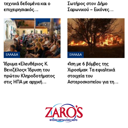
τεχνικά δεδομένα και ο
Σωτήρος στον Δήμο
επιχειρησιακός…
Σαρωνικού – Εικόνες…
ΕΛΛΆΔΑ
ΕΛΛΆΔΑ
Ίδρυμα «Ελευθέριος Κ.
«Ίση με 6 βόμβες της
Βενιζέλος»: Ίδρυση του
Χιροσίμα»: Τα εφιαλτικά
πρώτου Κληροδοτήματος
στοιχεία του
στις ΗΠΑ με αρχική…
Αστεροσκοπείου για τη…