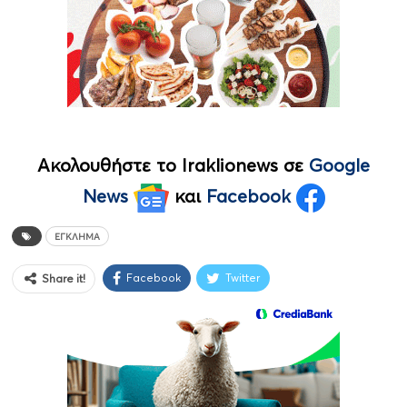
Ακολουθήστε το Iraklionews σε
Google
News
και
Facebook
ΈΓΚΛΗΜΑ
Facebook
Twitter
Share it!