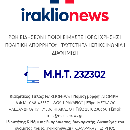
ΡΟΗ ΕΙΔΗΣΕΩΝ
|
ΠΟΙΟΙ ΕΙΜΑΣΤΕ
|
ΟΡΟΙ ΧΡΗΣΗΣ
|
ΠΟΛΙΤΙΚΗ ΑΠΟΡΡΗΤΟΥ
|
ΤΑΥΤΟΤΗΤΑ
|
ΕΠΙΚΟΙΝΩΝΙΑ
|
ΔΙΑΦΗΜΙΣΗ
Διακριτικός Τίτλος:
IRAKLIONEWS |
Νομική μορφή:
ΑΤΟΜΙΚΗ |
Α.Φ.Μ.:
068148557 -
ΔΟΥ:
ΗΡΑΚΛΕΙΟΥ |
Έδρα:
ΜΕΓΑΛΟΥ
ΑΛΕΞΑΝΔΡΟΥ 151, 71306 ΗΡΑΚΛΕΙΟ |
Τηλ.:
2810238660 |
Εmail:
info@iraklionews.gr
Ιδιοκτήτης & Νόμιμος Εκπρόσωπος, Διαχειριστής, Δικαιούχος του
ονόματος τομέα (iraklionews.gr):
ΚΟΚΑΡΑΚΗΣ ΓΕΩΡΓΙΟΣ