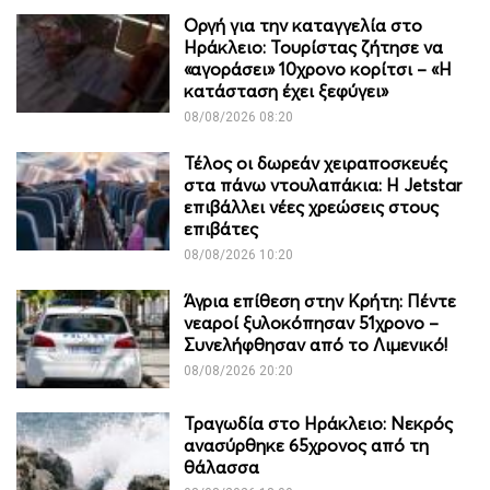
Οργή για την καταγγελία στο
Ηράκλειο: Τουρίστας ζήτησε να
«αγοράσει» 10χρονο κορίτσι – «Η
κατάσταση έχει ξεφύγει»
08/08/2026 08:20
Τέλος οι δωρεάν χειραποσκευές
στα πάνω ντουλαπάκια: Η Jetstar
επιβάλλει νέες χρεώσεις στους
επιβάτες
08/08/2026 10:20
Άγρια επίθεση στην Κρήτη: Πέντε
νεαροί ξυλοκόπησαν 51χρονο –
Συνελήφθησαν από το Λιμενικό!
08/08/2026 20:20
Τραγωδία στο Ηράκλειο: Νεκρός
ανασύρθηκε 65χρονος από τη
θάλασσα