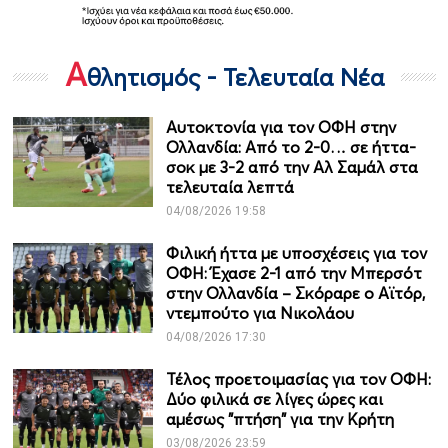
Α
θλητισμός - Τελευταία Νέα
Αυτοκτονία για τον ΟΦΗ στην
Ολλανδία: Από το 2-0… σε ήττα-
σοκ με 3-2 από την Αλ Σαμάλ στα
τελευταία λεπτά
04/08/2026 19:58
Φιλική ήττα με υποσχέσεις για τον
ΟΦΗ: Έχασε 2-1 από την Μπερσότ
στην Ολλανδία – Σκόραρε ο Αϊτόρ,
ντεμπούτο για Νικολάου
04/08/2026 17:30
Τέλος προετοιμασίας για τον ΟΦΗ:
Δύο φιλικά σε λίγες ώρες και
αμέσως "πτήση" για την Κρήτη
03/08/2026 23:59