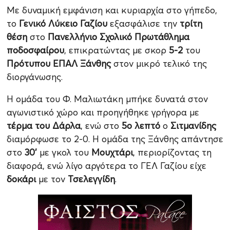
Με δυναμική εμφάνιση και κυριαρχία στο γήπεδο,
το
Γενικό Λύκειο Γαζίου
εξασφάλισε την
τρίτη
θέση
στο
Πανελλήνιο Σχολικό Πρωτάθλημα
ποδοσφαίρου
, επικρατώντας με σκορ
5-2
του
Πρότυπου ΕΠΑΛ Ξάνθης
στον μικρό τελικό της
διοργάνωσης.
Η ομάδα του Φ. Μαλιωτάκη μπήκε δυνατά στον
αγωνιστικό χώρο και προηγήθηκε γρήγορα με
τέρμα του Δάρλα
, ενώ στο
5ο λεπτό
ο
Σιτμανίδης
διαμόρφωσε το 2-0. Η ομάδα της Ξάνθης απάντησε
στο
30’
με γκολ του
Μουχτάρι
, περιορίζοντας τη
διαφορά, ενώ λίγο αργότερα το ΓΕΛ Γαζίου είχε
δοκάρι
με τον
Τσελεγγίδη
.