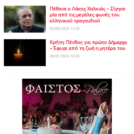
Πέθανε ο Λάκης Χαλκιάς – Σίγησε
μία από τις μεγάλες φωνές του
ελληνικού τραγουδιού
03/08/2026 12:20
Κρήτη: Πένθος για πρώην Δήμαρχο
– Έφυγε από τη ζωή η μητέρα του
30/07/2026 10:00