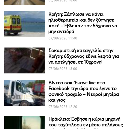
06/08/2026 18:00
Κρήτη: Ξάπλωσε να κάνει
ηλιοθεραπεία και δεν ξύπνησε
ποτέ – Έβλεπαν τον 55χρονο να
μην αντιδρά
07/08/2026 11:40
Σοκαριστική καταγγελία στην
Κρήτη: 65χρονος έδινε λεφτά για
να ασελγήσει σε 10χρονη!
07/08/2026 13:00
Βίντεο σοκ: Έκανε live στο
Facebook την ώρα που έγινε το
φονικό τροχαίο – Νεκροί μητέρα
και γιος
07/08/2026 12:20
Ηράκλειο: Έσβησε η κύρια μηχανή
του ταχύπλοου εν μέσω πελάγους