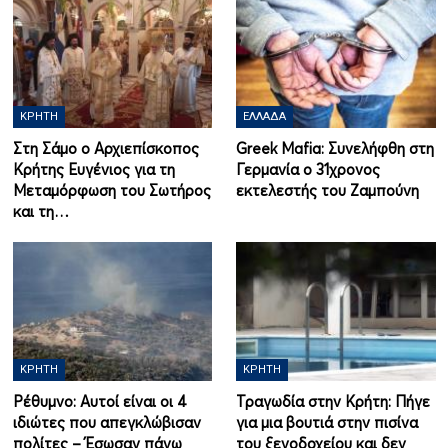
ΚΡΉΤΗ
ΕΛΛΆΔΑ
Στη Σάμο ο Αρχιεπίσκοπος
Greek Mafia: Συνελήφθη στη
Κρήτης Ευγένιος για τη
Γερμανία ο 31χρονος
Μεταμόρφωση του Σωτήρος
εκτελεστής του Ζαμπούνη
και τη…
ΚΡΉΤΗ
ΚΡΉΤΗ
Ρέθυμνο: Αυτοί είναι οι 4
Τραγωδία στην Κρήτη: Πήγε
ιδιώτες που απεγκλώβισαν
για μια βουτιά στην πισίνα
πολίτες – Έσωσαν πάνω
του ξενοδοχείου και δεν