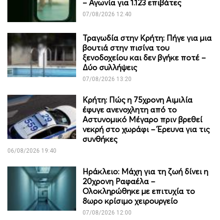
– Αγωνία για 1.123 επιβάτες
07/08/2026 12:40
Τραγωδία στην Κρήτη: Πήγε για μια
βουτιά στην πισίνα του
ξενοδοχείου και δεν βγήκε ποτέ –
Δύο συλλήψεις
07/08/2026 13:20
Κρήτη: Πώς η 75χρονη Αιμιλία
έφυγε ανενοχλητη από το
Αστυνομικό Μέγαρο πριν βρεθεί
νεκρή στο χωράφι – Έρευνα για τις
συνθήκες
06/08/2026 19:40
Ηράκλειο: Μάχη για τη ζωή δίνει η
20χρονη Ραφαέλα –
Ολοκληρώθηκε με επιτυχία το
8ωρο κρίσιμο χειρουργείο
07/08/2026 12:00