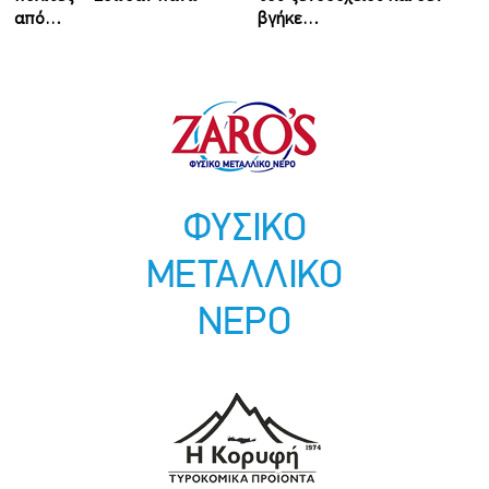
από…
βγήκε…