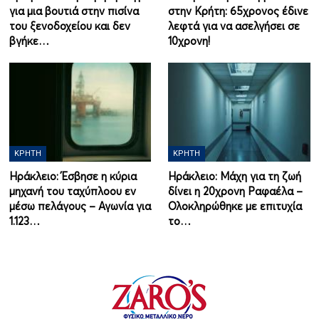
για μια βουτιά στην πισίνα
στην Κρήτη: 65χρονος έδινε
του ξενοδοχείου και δεν
λεφτά για να ασελγήσει σε
βγήκε…
10χρονη!
ΚΡΉΤΗ
ΚΡΉΤΗ
Ηράκλειο: Έσβησε η κύρια
Ηράκλειο: Μάχη για τη ζωή
μηχανή του ταχύπλοου εν
δίνει η 20χρονη Ραφαέλα –
μέσω πελάγους – Αγωνία για
Ολοκληρώθηκε με επιτυχία
1.123…
το…