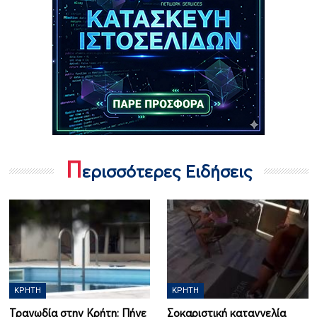
Π
ερισσότερες Ειδήσεις
ΚΡΉΤΗ
ΚΡΉΤΗ
Τραγωδία στην Κρήτη: Πήγε
Σοκαριστική καταγγελία