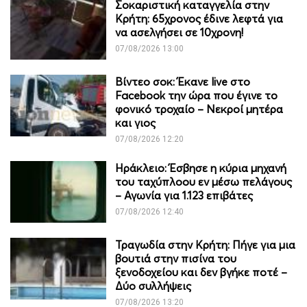
Σοκαριστική καταγγελία στην
Κρήτη: 65χρονος έδινε λεφτά για
να ασελγήσει σε 10χρονη!
07/08/2026 13:00
Βίντεο σοκ: Έκανε live στο
Facebook την ώρα που έγινε το
φονικό τροχαίο – Νεκροί μητέρα
και γιος
07/08/2026 12:20
Ηράκλειο: Έσβησε η κύρια μηχανή
του ταχύπλοου εν μέσω πελάγους
– Αγωνία για 1.123 επιβάτες
07/08/2026 12:40
Τραγωδία στην Κρήτη: Πήγε για μια
βουτιά στην πισίνα του
ξενοδοχείου και δεν βγήκε ποτέ –
Δύο συλλήψεις
07/08/2026 13:20