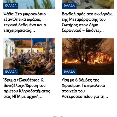
ΕΛΛΆΔΑ
ΕΛΛΆΔΑ
Ψάθα: Στο μικροσκόπιο
Βανδαλισμός στο εκκλησάκι
εξαντλητικά ωράρια,
της Μεταμόρφωσης του
τεχνικά δεδομένα και ο
Σωτήρος στον Δήμο
επιχειρησιακός…
Σαρωνικού – Εικόνες…
ΕΛΛΆΔΑ
ΕΛΛΆΔΑ
Ίδρυμα «Ελευθέριος Κ.
«Ίση με 6 βόμβες της
Βενιζέλος»: Ίδρυση του
Χιροσίμα»: Τα εφιαλτικά
πρώτου Κληροδοτήματος
στοιχεία του
στις ΗΠΑ με αρχική…
Αστεροσκοπείου για τη…