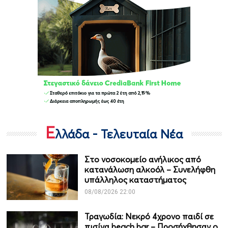
Ε
λλάδα - Τελευταία Νέα
Στο νοσοκομείο ανήλικος από
κατανάλωση αλκοόλ – Συνελήφθη
υπάλληλος καταστήματος
08/08/2026 22:00
Τραγωδία: Νεκρό 4χρονο παιδί σε
πισίνα beach bar – Προσήχθησαν ο