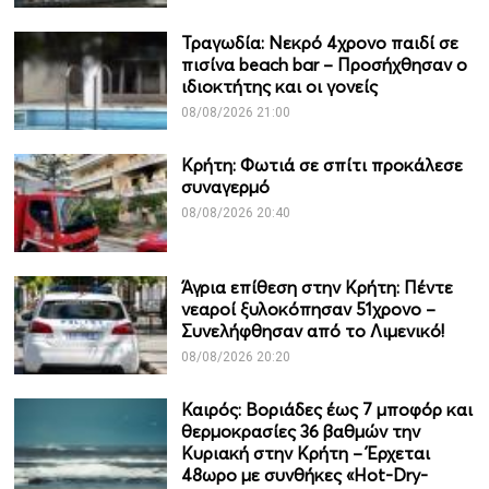
Τραγωδία: Νεκρό 4χρονο παιδί σε
πισίνα beach bar – Προσήχθησαν ο
ιδιοκτήτης και οι γονείς
08/08/2026 21:00
Κρήτη: Φωτιά σε σπίτι προκάλεσε
συναγερμό
08/08/2026 20:40
Άγρια επίθεση στην Κρήτη: Πέντε
νεαροί ξυλοκόπησαν 51χρονο –
Συνελήφθησαν από το Λιμενικό!
08/08/2026 20:20
Καιρός: Βοριάδες έως 7 μποφόρ και
θερμοκρασίες 36 βαθμών την
Κυριακή στην Κρήτη – Έρχεται
48ωρο με συνθήκες «Hot-Dry-