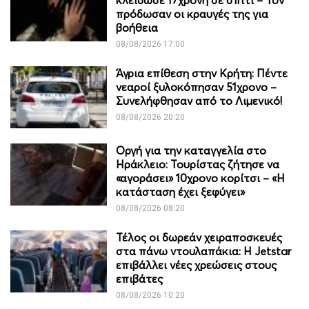
πρόδωσαν οι κραυγές της για
βοήθεια
08/08/2026 17:00
Άγρια επίθεση στην Κρήτη: Πέντε
νεαροί ξυλοκόπησαν 51χρονο –
Συνελήφθησαν από το Λιμενικό!
08/08/2026 20:20
Οργή για την καταγγελία στο
Ηράκλειο: Τουρίστας ζήτησε να
«αγοράσει» 10χρονο κορίτσι – «Η
κατάσταση έχει ξεφύγει»
08/08/2026 08:20
Τέλος οι δωρεάν χειραποσκευές
στα πάνω ντουλαπάκια: Η Jetstar
επιβάλλει νέες χρεώσεις στους
επιβάτες
08/08/2026 10:20