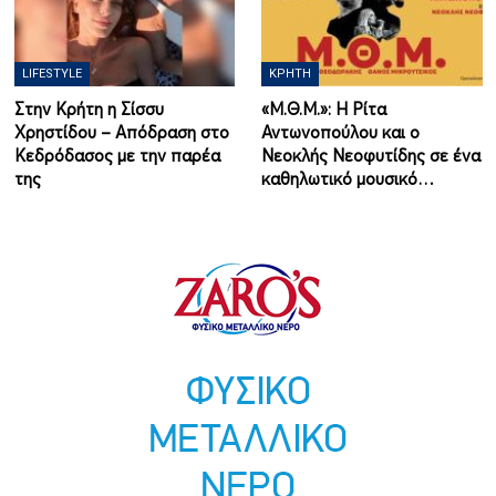
LIFESTYLE
ΚΡΉΤΗ
Στην Κρήτη η Σίσσυ
«Μ.Θ.Μ.»: Η Ρίτα
Χρηστίδου – Απόδραση στο
Αντωνοπούλου και ο
Κεδρόδασος με την παρέα
Νεοκλής Νεοφυτίδης σε ένα
της
καθηλωτικό μουσικό…