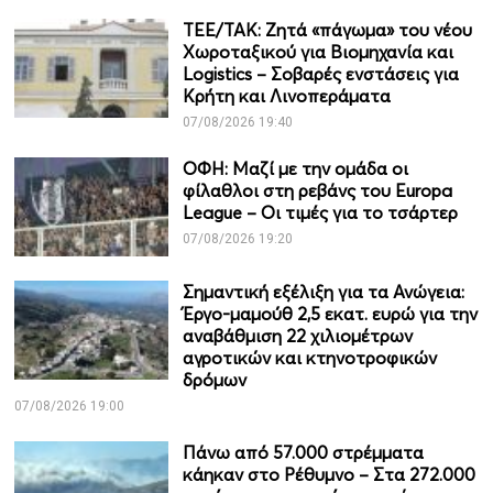
ΤΕΕ/ΤΑΚ: Ζητά «πάγωμα» του νέου
Χωροταξικού για Βιομηχανία και
Logistics – Σοβαρές ενστάσεις για
Κρήτη και Λινοπεράματα
07/08/2026 19:40
ΟΦΗ: Μαζί με την ομάδα οι
φίλαθλοι στη ρεβάνς του Europa
League – Οι τιμές για το τσάρτερ
07/08/2026 19:20
Σημαντική εξέλιξη για τα Ανώγεια:
Έργο-μαμούθ 2,5 εκατ. ευρώ για την
αναβάθμιση 22 χιλιομέτρων
αγροτικών και κτηνοτροφικών
δρόμων
07/08/2026 19:00
Πάνω από 57.000 στρέμματα
κάηκαν στο Ρέθυμνο – Στα 272.000