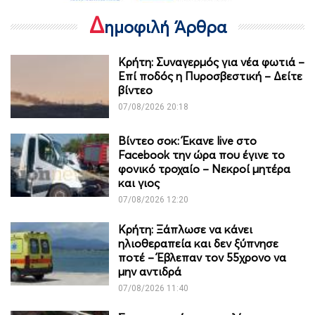
Δ
ημοφιλή Άρθρα
Κρήτη: Συναγερμός για νέα φωτιά –
Επί ποδός η Πυροσβεστική – Δείτε
βίντεο
07/08/2026 20:18
Βίντεο σοκ: Έκανε live στο
Facebook την ώρα που έγινε το
φονικό τροχαίο – Νεκροί μητέρα
και γιος
07/08/2026 12:20
Κρήτη: Ξάπλωσε να κάνει
ηλιοθεραπεία και δεν ξύπνησε
ποτέ – Έβλεπαν τον 55χρονο να
μην αντιδρά
07/08/2026 11:40