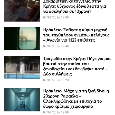
Σοκαριστική καταγγελία στην
Κρήτη: 65χρονος έδινε λεφτά για
να ασελγήσει σε 10χρονη!
07/08/2026 13:00
Ηράκλειο: Έσβησε η κύρια μηχανή
του ταχύπλοου εν μέσω πελάγους
– Αγωνία για 1.123 επιβάτες
07/08/2026 12:40
Τραγωδία στην Κρήτη: Πήγε για μια
βουτιά στην πισίνα του
ξενοδοχείου και δεν βγήκε ποτέ –
Δύο συλλήψεις
07/08/2026 13:20
Ηράκλειο: Μάχη για τη ζωή δίνει η
20χρονη Ραφαέλα –
Ολοκληρώθηκε με επιτυχία το
8ωρο κρίσιμο χειρουργείο
07/08/2026 12:00