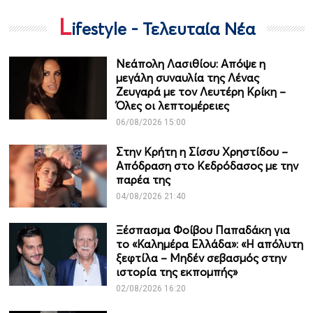
L
ifestyle - Τελευταία Νέα
Νεάπολη Λασιθίου: Απόψε η
μεγάλη συναυλία της Λένας
Ζευγαρά με τον Λευτέρη Κρίκη –
Όλες οι λεπτομέρειες
06/08/2026 15:00
Στην Κρήτη η Σίσσυ Χρηστίδου –
Απόδραση στο Κεδρόδασος με την
παρέα της
04/08/2026 21:40
Ξέσπασμα Φοίβου Παπαδάκη για
το «Καλημέρα Ελλάδα»: «Η απόλυτη
ξεφτίλα – Μηδέν σεβασμός στην
ιστορία της εκπομπής»
02/08/2026 16:20