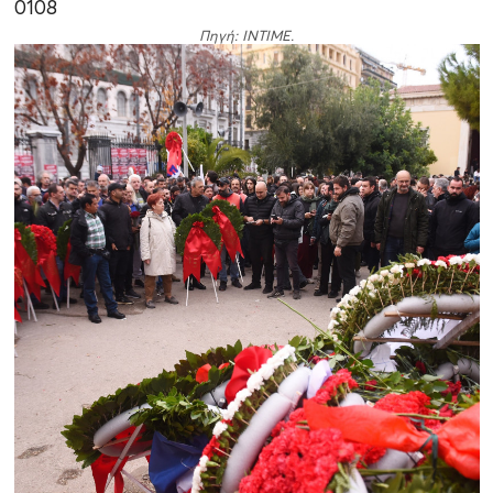
01
08
Πηγή: INTIME.