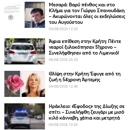
Μεσαρά: Βαρύ πένθος και στο
Κλήμα για τον Γιώργο Σπανουδάκη
– Ακυρώνονται όλες οι εκδηλώσεις
του Αυγούστου
09/08/2026 12:20
Άγρια επίθεση στην Κρήτη: Πέντε
νεαροί ξυλοκόπησαν 51χρονο –
Συνελήφθησαν από το Λιμενικό!
08/08/2026 20:20
Θλίψη στην Κρήτη: Έφυγε από τη
ζωή η 54χρονη Άρτεμης
09/08/2026 12:40
Ηράκλειο: «Έφοδος» της Δίωξης σε
σπίτι – Συνελήφθη ζευγάρι με μισό
κιλό κάνναβη, χάπια και μετρητά
09/08/2026 10:00