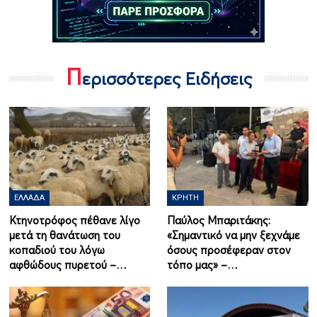
Π
ερισσότερες Ειδήσεις
ΕΛΛΆΔΑ
ΚΡΉΤΗ
Κτηνοτρόφος πέθανε λίγο
Παύλος Μπαριτάκης:
μετά τη θανάτωση του
«Σημαντικό να μην ξεχνάμε
κοπαδιού του λόγω
όσους προσέφεραν στον
αφθώδους πυρετού –…
τόπο μας» –…