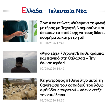
Ε
λλάδα - Τελευταία Νέα
Σοκ: Απατεώνες «έκλεψαν» τη φωνή
μητέρας με Τεχνητή Νοημοσύνη και
έπεισαν το παιδί της να τους δώσει
κοσμήματα και μετρητά!
09/08/2026 17:40
«Άγιο είχε» 78χρονη: Έπαθε κράμπα
και πανικό στη θάλασσα – Την
έσωσε ιερέας!
09/08/2026 16:40
Κτηνοτρόφος πέθανε λίγο μετά τη
θανάτωση του κοπαδιού του λόγω
αφθώδους πυρετού – «Δεν αντεξε
την απώλεια»
09/08/2026 16:20