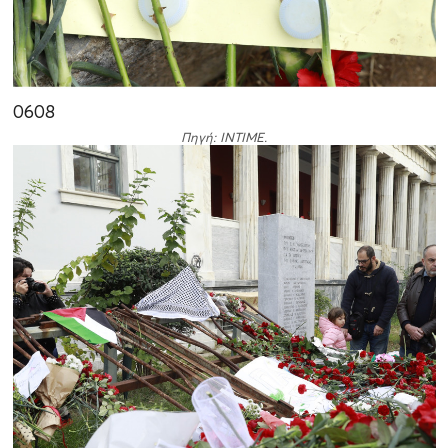
06
08
Πηγή: INTIME.