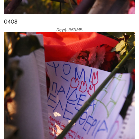
04
08
Πηγή: INTIME.