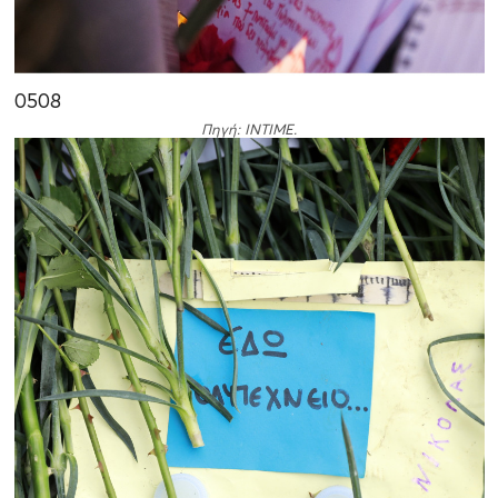
05
08
Πηγή: INTIME.