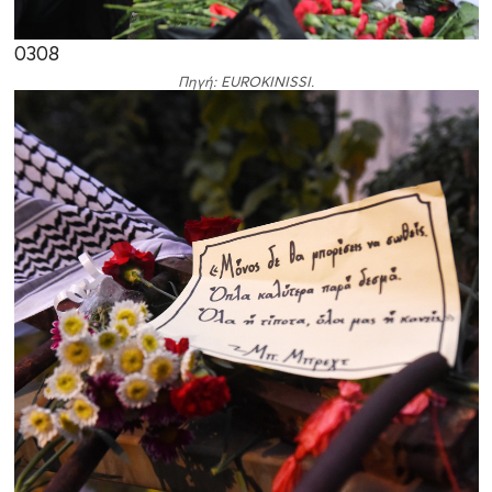
03
08
Πηγή: EUROKINISSI.