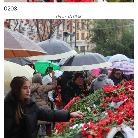
02
08
Πηγή: INTIME.