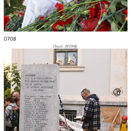
07
08
Πηγή: INTIME.