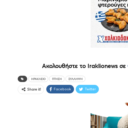
Ακολουθήστε το Iraklionews σε
ΗΡΆΚΛΕΙΟ
ΠΤΉΣΗ
ΣΎΛΛΗΨΗ
Facebook
Twitter
Share it!