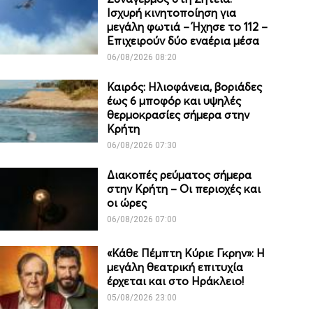
Ισχυρή κινητοποίηση για
μεγάλη φωτιά – Ήχησε το 112 –
Επιχειρούν δύο εναέρια μέσα
06/08/2026 08:20
Καιρός: Ηλιοφάνεια, βοριάδες
έως 6 μποφόρ και υψηλές
θερμοκρασίες σήμερα στην
Κρήτη
06/08/2026 07:30
Διακοπές ρεύματος σήμερα
στην Κρήτη – Οι περιοχές και
οι ώρες
06/08/2026 07:00
«Κάθε Πέμπτη Κύριε Γκρην»: Η
μεγάλη θεατρική επιτυχία
έρχεται και στο Ηράκλειο!
05/08/2026 23:00