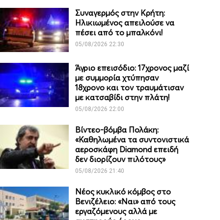
Συναγερμός στην Κρήτη:
Ηλικιωμένος απειλούσε να
πέσει από το μπαλκόνι!
05/08/2026 22:30
Άγριο επεισόδιο: 17χρονος μαζί
με συμμορία χτύπησαν
18χρονο και τον τραυμάτισαν
με κατσαβίδι στην πλάτη!
05/08/2026 22:00
Βίντεο-βόμβα Πολάκη:
«Καθηλωμένα τα συντονιστικά
αεροσκάφη Diamond επειδή
δεν διορίζουν πιλότους»
05/08/2026 21:40
Νέος κυκλικό κόμβος στο
Βενιζέλειο: «Ναι» από τους
εργαζόμενους αλλά με