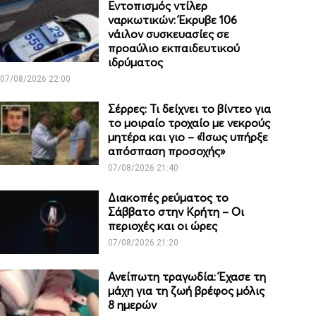
Εντοπισμός ντίλερ
ναρκωτικών: Έκρυβε 106
νάιλον συσκευασίες σε
προαύλιο εκπαιδευτικού
ιδρύματος
07/08/2026 22:00
Σέρρες: Τι δείχνει το βίντεο για
το μοιραίο τροχαίο με νεκρούς
μητέρα και γιο – «Ίσως υπήρξε
απόσπαση προσοχής»
07/08/2026 21:40
Διακοπές ρεύματος το
Σάββατο στην Κρήτη – Οι
περιοχές και οι ώρες
07/08/2026 21:20
Ανείπωτη τραγωδία: Έχασε τη
μάχη για τη ζωή βρέφος μόλις
8 ημερών