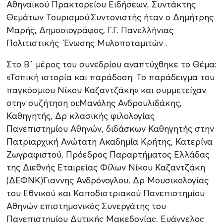
Αθηναϊκού Πρακτορείου Ειδήσεων, Συντάκτης
Θεμάτων Τουρισμού.Συντονιστής ήταν ο Δημήτρης
Μαρής, Δημοσιογράφος, Γ.Γ. Πανελλήνιας
Πολιτιστικής Ένωσης Μυλοποταμιτών .
Στο Β΄ μέρος του συνεδρίου αναπτύχθηκε το Θέμα:
«Τοπική ιστορία και παράδοση. Το παράδειγμα του
παγκόσμιου Νίκου Καζαντζάκη» και συμμετείχαν
στην συζήτηση οι:Μανόλης Ανδρουλιδάκης,
Καθηγητής, Δρ κλασικής φιλολογίας
Πανεπιστημίου Αθηνών, διδάσκων Καθηγητής στην
Πατριαρχική Ανώτατη Ακαδημία Κρήτης, Κατερίνα
Ζωγραφιστού, Πρόεδρος Παραρτήματος Ελλάδας
της Διεθνής Εταιρείας Φίλων Νίκου Καζαντζάκη
(ΔΕΦΝΚ)Γιαννης Ανδρόνογλου, Δρ Μουσικολογίας
του Εθνικού και Καποδιστριακού Πανεπιστημίου
Αθηνών επιστημονικός Συνεργάτης του
Πανεπιστημίου Δυτικής Μακεδονίας, Ευάγγελος