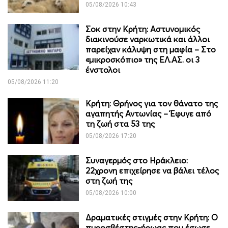
05/08/2026 10:43
Σοκ στην Κρήτη: Αστυνομικός
διακινούσε ναρκωτικά και άλλοι
παρείχαν κάλυψη στη μαφία – Στο
«μικροσκόπιο» της ΕΛ.ΑΣ. οι 3
ένστολοι
05/08/2026 11:20
Κρήτη: Θρήνος για τον θάνατο της
αγαπητής Αντωνίας – Έφυγε από
τη ζωή στα 53 της
05/08/2026 17:20
Συναγερμός στο Ηράκλειο:
22χρονη επιχείρησε να βάλει τέλος
στη ζωή της
05/08/2026 10:00
Δραματικές στιγμές στην Κρήτη: Ο
πυροσβέστης-ήρωας που έσωσε