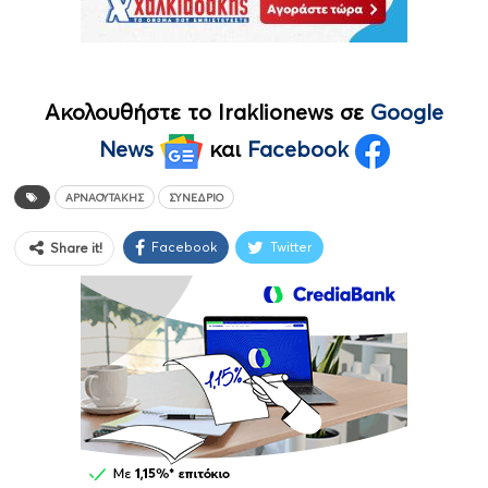
Ακολουθήστε το Iraklionews σε
Google
News
και
Facebook
ΑΡΝΑΟΥΤΆΚΗΣ
ΣΥΝΈΔΡΙΟ
Facebook
Twitter
Share it!