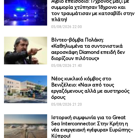
Άγριο επεισόδιο: 17χρονος μαζί με
συμμορία χτύπησαν 18χρονο και
τον τραυμάτισαν με κατσαβίδι στην
πλάτη!
05/08/2026 22:00
Βίντεο-βόμβα Πολάκη:
«Καθηλωμένα τα συντονιστικά
αεροσκάφη Diamond επειδή δεν
διορίζουν πιλότους»
05/08/2026 21:40
Νέος κυκλικό κόμβος στο
Βενιζέλειο: «Ναι» από τους
εργαζόμενους αλλά με αυστηρούς
όρους
05/08/2026 21:20
Ιστορική συμφωνία για το Great
Sea Interconnector: Στην Κρήτη η
νέα ενεργειακή «γέφυρα» Ευρώπης–
Κύπρου!