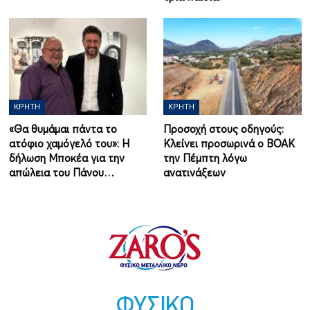
ΚΡΉΤΗ
ΚΡΉΤΗ
«Θα θυμάμαι πάντα το
Προσοχή στους οδηγούς:
ατόφιο χαμόγελό του»: Η
Κλείνει προσωρινά ο ΒΟΑΚ
δήλωση Μποκέα για την
την Πέμπτη λόγω
απώλεια του Πάνου…
ανατινάξεων