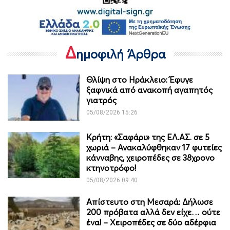
Δ
ημοφιλή Άρθρα
Θλίψη στο Ηράκλειο: Έφυγε
ξαφνικά από ανακοπή αγαπητός
γιατρός
05/08/2026 15:26
Κρήτη: «Σαφάρι» της ΕΛ.ΑΣ. σε 5
χωριά – Ανακαλύφθηκαν 17 φυτείες
κάνναβης, χειροπέδες σε 38χρονο
κτηνοτρόφο!
05/08/2026 09:40
Απίστευτο στη Μεσαρά: Δήλωσε
200 πρόβατα αλλά δεν είχε… ούτε
ένα! – Χειροπέδες σε δύο αδέρφια