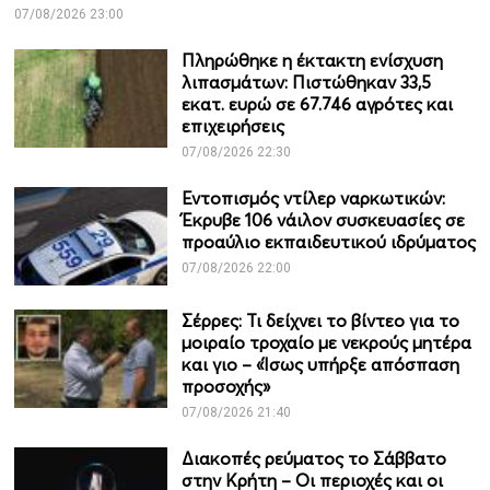
07/08/2026 23:00
Πληρώθηκε η έκτακτη ενίσχυση
λιπασμάτων: Πιστώθηκαν 33,5
εκατ. ευρώ σε 67.746 αγρότες και
επιχειρήσεις
07/08/2026 22:30
Εντοπισμός ντίλερ ναρκωτικών:
Έκρυβε 106 νάιλον συσκευασίες σε
προαύλιο εκπαιδευτικού ιδρύματος
07/08/2026 22:00
Σέρρες: Τι δείχνει το βίντεο για το
μοιραίο τροχαίο με νεκρούς μητέρα
και γιο – «Ίσως υπήρξε απόσπαση
προσοχής»
07/08/2026 21:40
Διακοπές ρεύματος το Σάββατο
στην Κρήτη – Οι περιοχές και οι