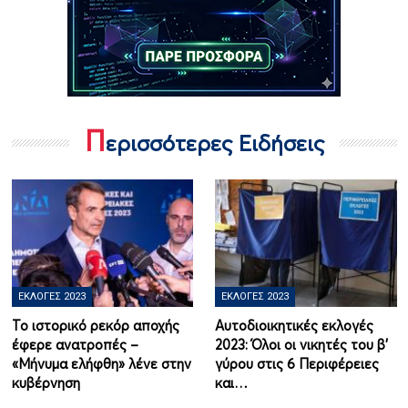
Π
ερισσότερες Ειδήσεις
ΕΚΛΟΓΈΣ 2023
ΕΚΛΟΓΈΣ 2023
Το ιστορικό ρεκόρ αποχής
Αυτοδιοικητικές εκλογές
έφερε ανατροπές –
2023: Όλοι οι νικητές του β'
«Mήνυμα ελήφθη» λένε στην
γύρου στις 6 Περιφέρειες
κυβέρνηση
και…