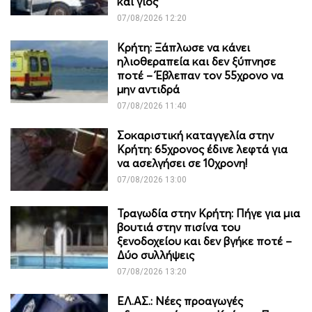
και γιος
07/08/2026 12:20
Κρήτη: Ξάπλωσε να κάνει
ηλιοθεραπεία και δεν ξύπνησε
ποτέ – Έβλεπαν τον 55χρονο να
μην αντιδρά
07/08/2026 11:40
Σοκαριστική καταγγελία στην
Κρήτη: 65χρονος έδινε λεφτά για
να ασελγήσει σε 10χρονη!
07/08/2026 13:00
Τραγωδία στην Κρήτη: Πήγε για μια
βουτιά στην πισίνα του
ξενοδοχείου και δεν βγήκε ποτέ –
Δύο συλλήψεις
07/08/2026 13:20
ΕΛ.ΑΣ.: Νέες προαγωγές