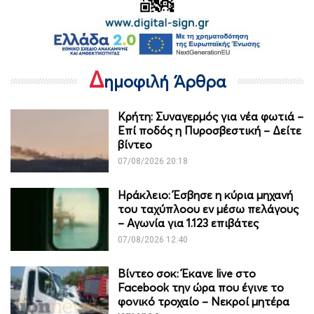
Δ
ημοφιλή Άρθρα
Κρήτη: Συναγερμός για νέα φωτιά –
Επί ποδός η Πυροσβεστική – Δείτε
βίντεο
07/08/2026 20:18
Ηράκλειο: Έσβησε η κύρια μηχανή
του ταχύπλοου εν μέσω πελάγους
– Αγωνία για 1.123 επιβάτες
07/08/2026 12:40
Βίντεο σοκ: Έκανε live στο
Facebook την ώρα που έγινε το
φονικό τροχαίο – Νεκροί μητέρα